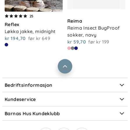
Om oss
Maskinvask etter vaskeanvisning på plagget.
Kontakt oss
25
Effekten mot insekter holder seg gjennom mange
Reima
Våre butikker
Reflex
Frakt og levering
vask. Unngå skyllemiddel for å bevare materialets
Reima Insect BugProof 
Løkka jakke, midnight
Vårt samfunnsansvar
egenskaper.
sokker, navy
Retur og reklamasjon
kr 194,70
før
kr 649
kr 59,70
før
kr 199
Jobbe i Barnas Hus
Salgsbetingelser
Barnas Hus bedrift
Prismatch
Kontaktpersoner
Informasjonskapsler
Personvern
Ofte stilte spørsmål
Bedriftsinformasjon
Størrelsesguider
Elektronisk avfall
Kundeservice
Om Klarna
Medlemsfordeler
Barnas Hus Kundeklubb
Medlemsvilkår