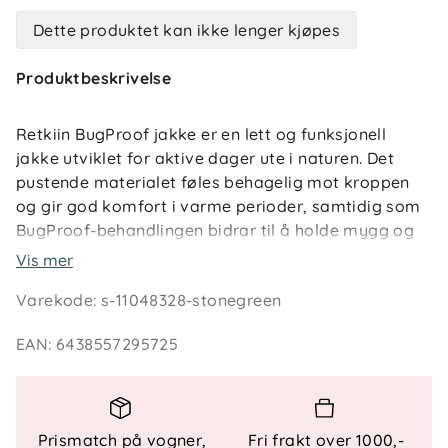
Dette produktet kan ikke lenger kjøpes
Produktbeskrivelse
Retkiin BugProof jakke er en lett og funksjonell
jakke utviklet for aktive dager ute i naturen. Det
pustende materialet føles behagelig mot kroppen
og gir god komfort i varme perioder, samtidig som
BugProof-behandlingen bidrar til å holde mygg og
flått på avstand. Jakken passer godt til lek i skog
Vis mer
og hage, på tur eller andre sommeraktiviteter der
Varekode
:
s-11048328-stonegreen
barnet er i bevegelse.
EAN
:
6438557295725
Den avtakbare hetten løsner lett for trygg lek, og to
praktiske lommer gir plass til små skatter som
samles underveis. Refleksdetaljer bidrar til bedre
synlighet når lyset blir svakere. Jakke BugProof
Prismatch på vogner,
Fri frakt over 1000,-
barn kombinerer komfort og beskyttelse på en