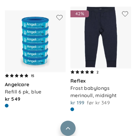
42%
Om oss
2
Kontakt oss
15
Reflex
Våre butikker
Angelcare
Frakt og levering
Frost babylongs 
Refill 6 pk, blue
Vårt samfunnsansvar
merinoull, midnight
Retur og reklamasjon
kr 549
kr 199
før
kr 349
Jobbe i Barnas Hus
Salgsbetingelser
Barnas Hus bedrift
Prismatch
Kontaktpersoner
Informasjonskapsler