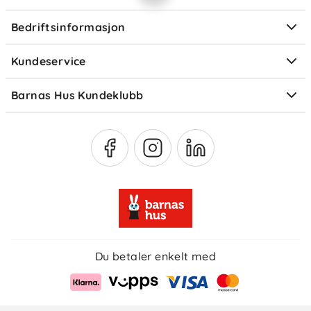
Personvern
Ofte stilte spørsmål
Bedriftsinformasjon
Størrelsesguider
Elektronisk avfall
Kundeservice
Om Klarna
Medlemsfordeler
Barnas Hus Kundeklubb
Medlemsvilkår
Du betaler enkelt med