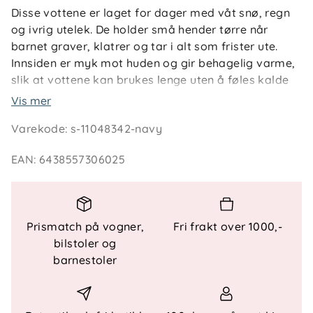
Disse vottene er laget for dager med våt snø, regn
og ivrig utelek. De holder små hender tørre når
barnet graver, klatrer og tar i alt som frister ute.
Innsiden er myk mot huden og gir behagelig varme,
slik at vottene kan brukes lenge uten å føles kalde
eller stive.
Vis mer
Varekode
:
s-11048342-navy
Ytterstoffet tåler skitt og fukt fra bakken, og
vottene er enkle å få på når det skal gå fort å
EAN
:
6438557306025
komme seg ut. Reflekstrykk gir ekstra synlighet i
gråvær og skumring, noe som gir en god trygghet
på vei til og fra barnehage og lek.
Prismatch på vogner,
Fri frakt over 1000,-
Teknisk informasjon
bilstoler og
barnestoler
Vanntett ReimaTec-materiale
Vanntett innlegg som hindrer fukt i å trenge inn
Mykt og varmt fleecefôr