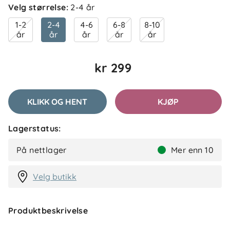
Velg størrelse
:
2-4 år
1-2
2-4
4-6
6-8
8-10
år
år
år
år
år
kr 299
KLIKK OG HENT
KJØP
Lagerstatus:
På nettlager
Mer enn 10
Velg butikk
Produktbeskrivelse