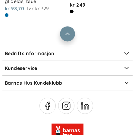
glidelås, blue
Retur og reklamasjon
kr 249
kr 98,70
før
kr 329
Jobbe i Barnas Hus
Salgsbetingelser
Barnas Hus bedrift
Prismatch
Kontaktpersoner
Informasjonskapsler
Personvern
Ofte stilte spørsmål
Bedriftsinformasjon
Størrelsesguider
Elektronisk avfall
Kundeservice
Om Klarna
Medlemsfordeler
Barnas Hus Kundeklubb
Medlemsvilkår