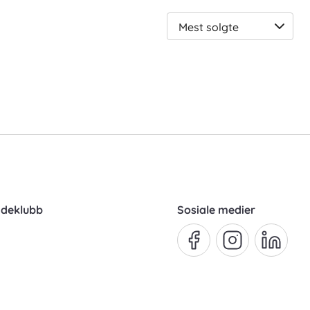
Ve
sor
ndeklubb
Sosiale medier