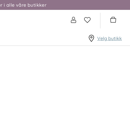
r i alle våre butikker
Velg butikk