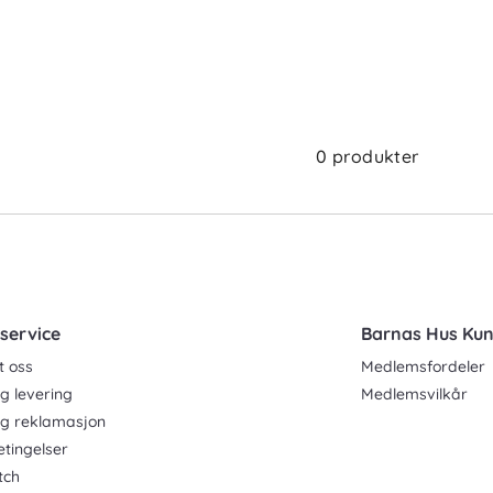
0 produkter
service
Barnas Hus Ku
t oss
Medlemsfordeler
g levering
Medlemsvilkår
og reklamasjon
etingelser
tch