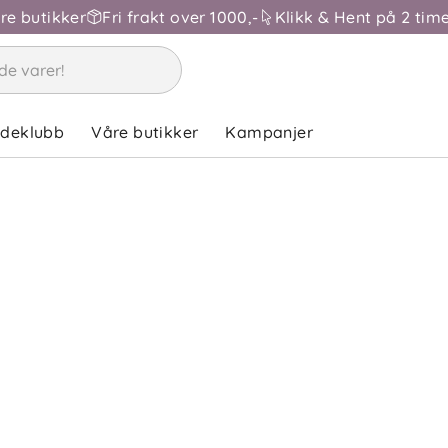
åre butikker
Fri frakt over 1000,-
Klikk & Hent på 2 time
ndeklubb
Våre butikker
Kampanjer