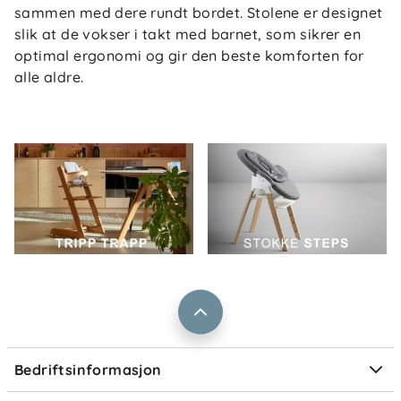
sammen med dere rundt bordet. Stolene er designet
slik at de vokser i takt med barnet, som sikrer en
optimal ergonomi og gir den beste komforten for
alle aldre.
Om oss
Kontakt oss
Våre butikker
Frakt og levering
Vårt samfunnsansvar
Retur og reklamasjon
Jobbe i Barnas Hus
Salgsbetingelser
Barnas Hus bedrift
Prismatch
Kontaktpersoner
Informasjonskapsler
Personvern
Ofte stilte spørsmål
Bedriftsinformasjon
Størrelsesguider
Elektronisk avfall