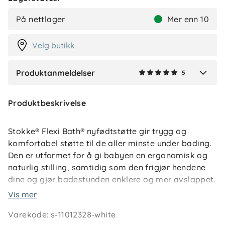
Lene
Bekreftet kjøper
L
På nettlager
Mer enn 10
1 måned siden
Velg butikk
Produktanmeldelser
5
Verified by Trustvoice
Produktbeskrivelse
Stokke® Flexi Bath® nyfødtstøtte gir trygg og
komfortabel støtte til de aller minste under bading.
Den er utformet for å gi babyen en ergonomisk og
naturlig stilling, samtidig som den frigjør hendene
dine og gjør badestunden enklere og mer avslappet.
Vis mer
Støtten klikkes enkelt på plass i Stokke® Flexi Bath
Varekode
:
s-11012328-white
eller Flexi Bath XL, og holder seg stabil i vannet.