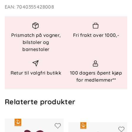
Perfekt for å gi nyfødte en myk overgang fra mors
EAN
:
7040355428008
armer til badebaljen.
Egenskaper og bruk
Prismatch på vogner,
Fri frakt over 1000,-
Tilpasset barnets naturlige form og bevegelser
bilstoler og
Kan brukes fra fødsel og opptil ca. 8 måneder
barnestoler
Enkel å montere og ta av
Kompatibel med både Flexi Bath og Flexi Bath
XL
Retur til valgfri butikk
100 dagers åpent kjøp
Laget i slitesterkt, vannavstøtende materiale
for medlemmer**
Relaterte produkter