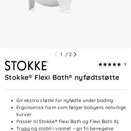
Sorter etter
Filtrer etter
Anmeldelser (5)
Lill
Bekreftet kjøper
L
1
/
2
3 uker siden
5
Perfekt for en liten baby i badekaret!
Stokke® Flexi Bath® nyfødtstøtte
Gir ekstra støtte for nyfødte under bading
Sofie
Bekreftet kjøper
S
Ergonomisk form som følger babyens naturlige
1 måned siden
kurver
Passer til Stokke® Flexi Bath og Flexi Bath XL
Fungerer veldig bra
Trygg og stabil i vannet – gir fri bevegelse