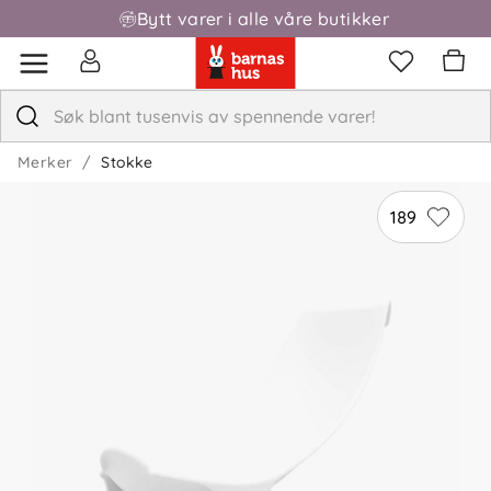
Bytt varer i alle våre butikker
Fri frakt over 1000,-
Merker
Stokke
189
5.0
5
4
3
2
basert på 5 anmeldelser
1