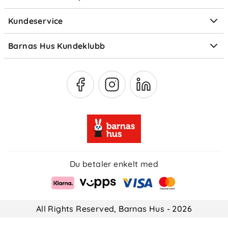
Elektronisk avfall
Kundeservice
Om Klarna
Medlemsfordeler
Barnas Hus Kundeklubb
Medlemsvilkår
Du betaler enkelt med
All Rights Reserved, Barnas Hus - 2026