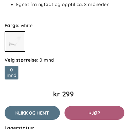
Egnet fra nyfødt og opptil ca. 8 måneder
✓
Nora
Tusen takk for hyggelig tilbakemelding! 😊 Så fint å
høre at nyfødtstøtten fungerer veldig bra! 🌸
Farge
:
white
Jovana D
Bekreftet kjøper
Velg størrelse
:
0 mnd
JD
3 uker siden
0
mnd
kr 299
Håkon S
Bekreftet kjøper
HS
1 måned siden
KLIKK OG HENT
KJØP
Lagerstatus: