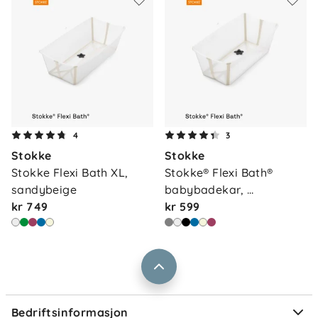
Om oss
4
3
Kontakt oss
Stokke
Stokke
Våre butikker
Frakt og levering
Stokke Flexi Bath XL, 
Stokke® Flexi Bath® 
Vårt samfunnsansvar
sandybeige
babybadekar, 
Retur og reklamasjon
kr 749
sandybeig…
kr 599
Jobbe i Barnas Hus
Salgsbetingelser
Barnas Hus bedrift
Prismatch
Kontaktpersoner
Informasjonskapsler
Personvern
Ofte stilte spørsmål
Bedriftsinformasjon
Størrelsesguider