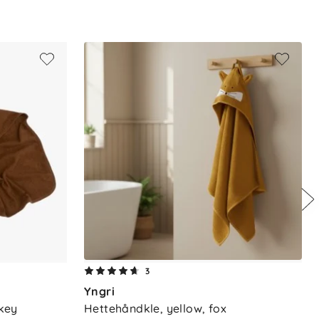
3
Yngri
key
Hettehåndkle, yellow, fox