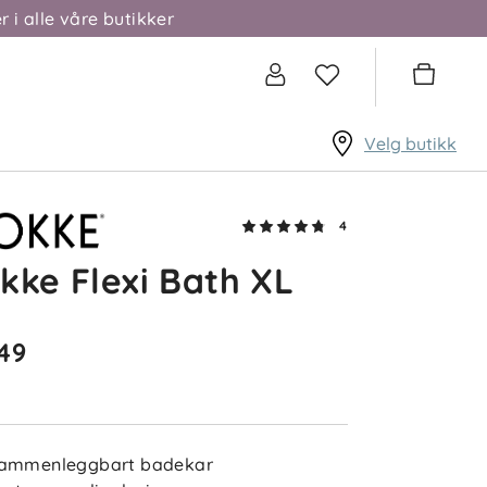
r i alle våre butikker
Velg butikk
4
kke Flexi Bath XL
4.8
5
4
3
49
2
sert på 4 anmeldelser
1
etter
Filtrer etter
ammenleggbart badekar