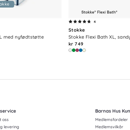
pakke
4
Stokke
XL med nyfødtstøtte
Stokke Flexi Bath XL, sand
kr 749
service
Barnas Hus Ku
t oss
Medlemsfordeler
g levering
Medlemsvilkår