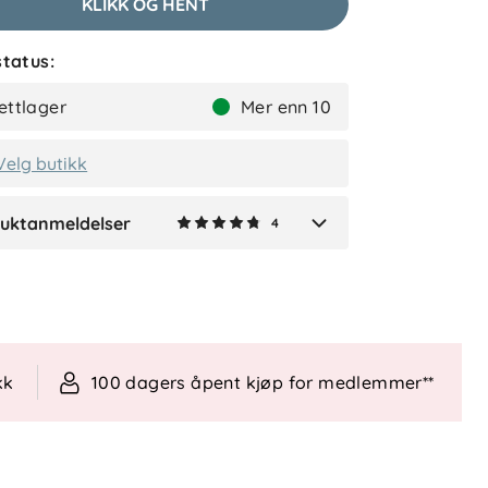
KLIKK OG HENT
tatus:
Lene
Bekreftet kjøper
ettlager
Mer enn 10
1 måned siden
Velg butikk
uktanmeldelser
4
Verified by Trustvoice
kk
100 dagers åpent kjøp for medlemmer**