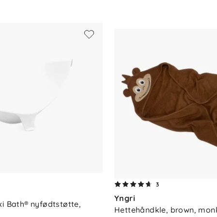
3
Yngri
i Bath® nyfødtstøtte, 
Hettehåndkle, brown, mon