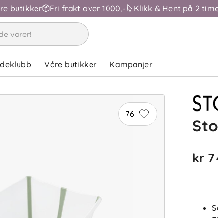
åre butikker
Fri frakt over 1000,-
Klikk & Hent på 2 time
ndeklubb
Våre butikker
Kampanjer
76
Sto
kr 7
ba
Sorter 
S