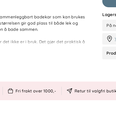
Lagers
og sammenleggbart badekar som kan brukes
L
 størrelsen gir god plass til både lek og
På n
ken å bade sammen.
et ikke er i bruk. Det gjør det praktisk å
eise. Antiskli i bunnen bidrar til bedre
Prod
lsomme proppen skifter farge etter
ømme karet etter bruk.
Fri frakt over 1000,-
Retur til valgfri buti