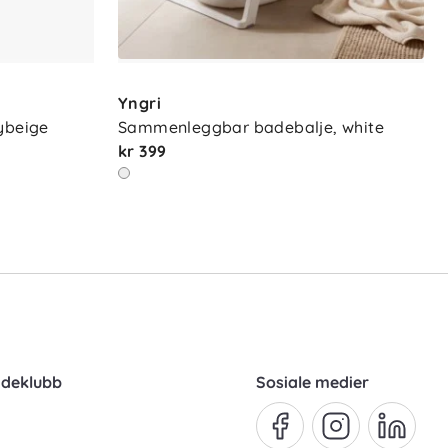
Yngri
ybeige
Sammenleggbar badebalje, white
kr 399
ndeklubb
Sosiale medier