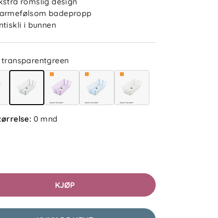
kstra romslig design
elser (4)
armefølsom badepropp
ntiskli i bunnen
Sandra S
Bekreftet kjøper
1 måned siden
transparentgreen
Ville fått 5 stjerner om proppen
ikke var for godt fast.
tørrelse
:
0 mnd
Jovana D
Bekreftet kjøper
2 uker siden
KJØP
Gebrihiwet
Bekreftet kjøper
1 måned siden