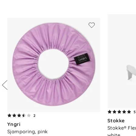
Materialer
- PP
- TPE
Kompatibilitet
- Stokke® Flexi Bath® Newborn Support 3
Mål og vekt
-
Lengde:
80 cm
-
Bredde:
40 cm
-
Høyde:
24 cm
-
Vekt:
1,85 kg
5
2
Stokke
Yngri
Stokke® Flex
Sjamporing, pink
white