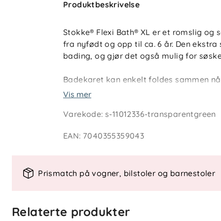
Produktbeskrivelse
Stokke® Flexi Bath® XL er et romslig 
fra nyfødt og opp til ca. 6 år. Den ekstra
bading, og gjør det også mulig for søs
Badekaret kan enkelt foldes sammen når d
oppbevare hjemme og enkelt å ta med på r
Vis mer
stabilitet under bading, og den varmefø
Varekode
:
s-11012336-transparentgreen
vanntemperaturen og gjør det enkelt å t
EAN
:
7040355359043
Spesielle funksjoner
- Sammenleggbart design
Prismatch på vogner, bilstoler og barnestoler
- Antiskli i bunnen
- Varmefølsom badepropp
- Enkel tømming med propp
Relaterte produkter