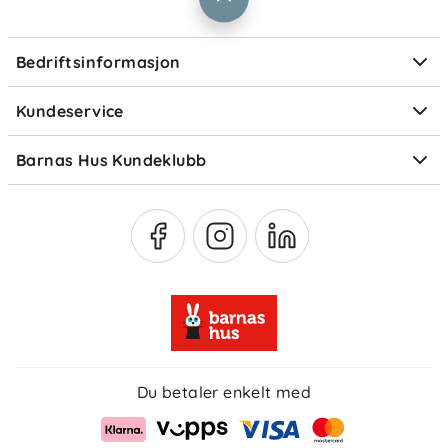
Informasjonskapsler
Personvern
Ofte stilte spørsmål
Bedriftsinformasjon
Størrelsesguider
Elektronisk avfall
Kundeservice
Om Klarna
Medlemsfordeler
Barnas Hus Kundeklubb
Medlemsvilkår
Du betaler enkelt med