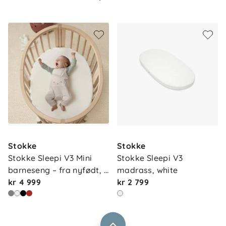
gjennom hele barnets tidlige barndom.
Om oss
Kontakt oss
Stokke
Stokke
Våre butikker
Frakt og levering
Stokke Sleepi V3 Mini 
Stokke Sleepi V3 
Vårt samfunnsansvar
barneseng – fra nyfødt, …
madrass, white
Retur og reklamasjon
kr 4 999
kr 2 799
Jobbe i Barnas Hus
Salgsbetingelser
Barnas Hus bedrift
Prismatch
Kontaktpersoner