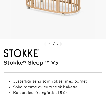
1
/
3
Stokke® Sleepi™ V3
Justerbar seng som vokser med barnet
Solid ramme av europeisk bøketre
Kan brukes fra nyfødt til 5 år