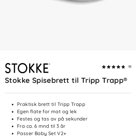
Firstname
Bekreftet kjøper
F
2 uker siden
Kjellrun
Bekreftet kjøper
K
11
2 måneder siden
Stokke Spisebrett til Tripp Trapp®
Victoria
Bekreftet kjøper
V
Praktisk brett til Tripp Trapp
Egen flate for mat og lek
2 måneder siden
Festes og tas av på sekunder
Fra ca. 6 mnd til 3 år
Passer Baby Set V2+