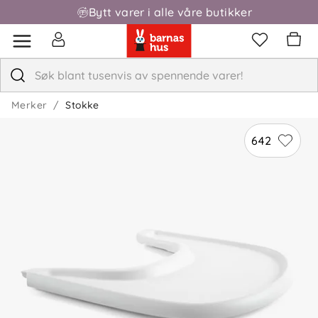
Bytt varer i alle våre butikker
Fri frakt over 1000,-
Terese
Bekreftet kjøper
T
1 måned siden
Funker fint til formålet. Lett å ta av og på. Blir dog lett
hakk og riper etter bestikk, kun etter få gangers bruk.
Merker
Stokke
642
Karina E
Bekreftet kjøper
KE
2 måneder siden
Praktisk
Inger O
Bekreftet kjøper
IO
7 dager siden