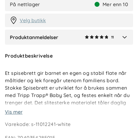
På nettlager
Mer enn 10
Velg butikk
Vis flere anmeldelser
Produktanmeldelser
11
Verified by Trustvoice
Produktbeskrivelse
Et spisebrett gir barnet en egen og stabil flate når
måltider og lek foregår utenom familiens bord.
Stokke Spisebrett er utviklet for å brukes sammen
med Tripp Trapp® Baby Set, og festes enkelt når du
trenger det. Det slitesterke materialet tåler daglig
bruk og rengjøres raskt med en fuktig klut – perfekt
Vis mer
i en travel småbarnshverdag.
Varekode
:
s-11012241-white
Brettet anbefales fra ca. 6 måneder til 3 år, og er
kompatibelt med Baby Set V2 og nyere modeller. Du
EAN
:
7040354285015