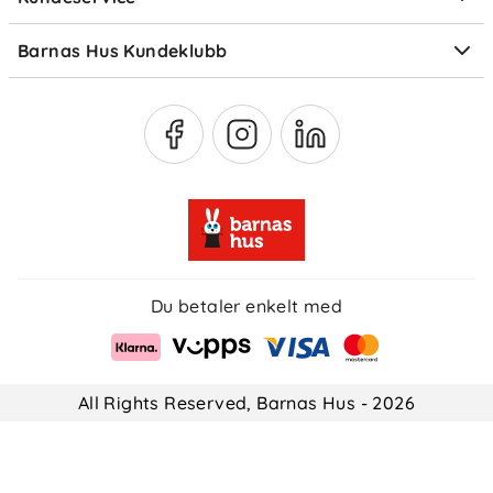
Om Klarna
Medlemsfordeler
Barnas Hus Kundeklubb
Medlemsvilkår
Du betaler enkelt med
All Rights Reserved, Barnas Hus - 2026