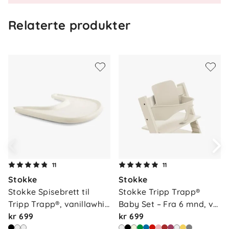
Spesifikasjoner
Relaterte produkter
Materiale: FSC®-sertifisert bøk
Tåler opptil 136 kg
Overflate: Vannbasert, giftfri lakk
Mål (L × H × B): 49 × 79 × 46 cm
Vekt: 7 kg
7 års utvidet garanti ved registrering hos
Stokke
11
11
Stokke
Stokke
Stokke Spisebrett til 
Stokke Tripp Trapp® 
Tripp Trapp®, vanillawhi…
Baby Set – Fra 6 mnd, v…
kr 699
kr 699