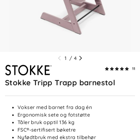
5 dager siden
Siri J
Bekreftet kjøper
SJ
3 uker siden
1
/
4
11
Hariet B
Bekreftet kjøper
HB
Stokke Tripp Trapp barnestol
1 måned siden
Vokser med barnet fra dag én
Ergonomisk sete og fotstøtte
Wenche K
Bekreftet kjøper
WK
Tåler bruk opptil 136 kg
1 måned siden
FSC®-sertifisert bøketre
Nyfødtbruk med ekstra tilbehør