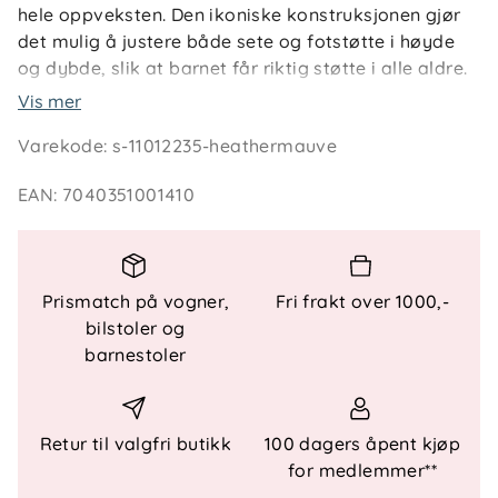
hele oppveksten. Den ikoniske konstruksjonen gjør
det mulig å justere både sete og fotstøtte i høyde
og dybde, slik at barnet får riktig støtte i alle aldre.
Den solide rammen i FSC®-sertifisert bøketre er
Vis mer
utviklet for lang levetid, og overflaten er behandlet
Varekode
:
s-11012235-heathermauve
med vannbasert, giftfri lakk som tåler daglig bruk.
Med tilbehør som Newborn Set eller Baby Set
EAN
:
7040351001410
(selges separat) kan stolen brukes allerede fra
nyfødt alder og tilpasses etter hvert som barnet
vokser. En praktisk og slitesterk løsning som gjør
måltidene både enkle og komfortable – år etter år.
Prismatch på vogner,
Fri frakt over 1000,-
bilstoler og
Nøkkelfunksjoner
barnestoler
Justerbart sete og fotstøtte
Ergonomisk støtte i alle faser
Stabil og solid konstruksjon
Retur til valgfri butikk
100 dagers åpent kjøp
Bruk fra nyfødt med tilbehør
for medlemmer**
Lett å rengjøre i hverdagen