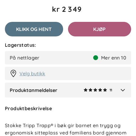
Catrine
Bekreftet kjøper
C
kr 2 349
2 måneder siden
KLIKK OG HENT
KJØP
Lone H
Bekreftet kjøper
LH
Lagerstatus:
2 måneder siden
På nettlager
Mer enn 10
Velg butikk
Vis flere anmeldelser
Produktanmeldelser
11
Verified by Trustvoice
Produktbeskrivelse
Stokke Tripp Trapp® i bøk gir barnet en trygg og
ergonomisk sitteplass ved familiens bord gjennom