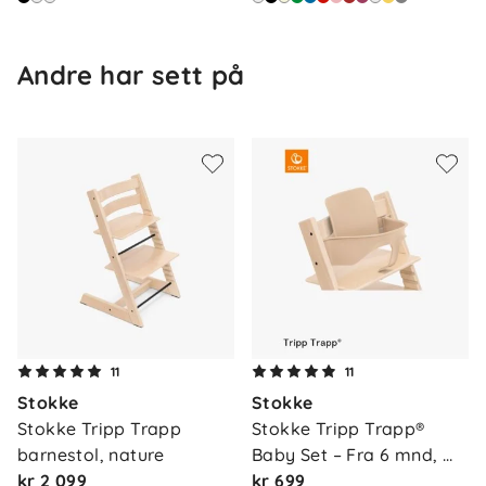
Andre har sett på
Om oss
11
11
Kontakt oss
Stokke
Stokke
Våre butikker
Frakt og levering
Stokke Tripp Trapp 
Stokke Tripp Trapp® 
Vårt samfunnsansvar
barnestol, nature
Baby Set – Fra 6 mnd, 
Retur og reklamasjon
kr 2 099
na…
kr 699