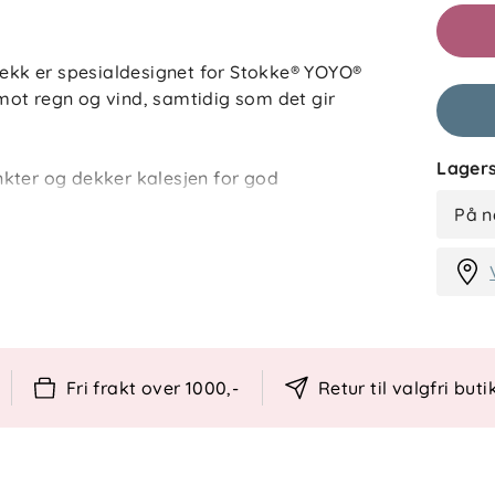
kk er spesialdesignet for Stokke® YOYO®
ot regn og vind, samtidig som det gir
Lagers
kter og dekker kalesjen for god
n det pakkes sammen og oppbevares i
På n
Fri frakt over 1000,-
Retur til valgfri buti
kurven