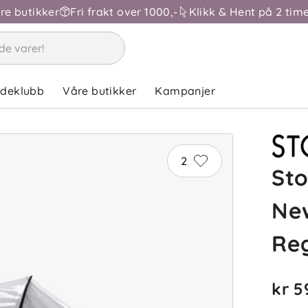
åre butikker
Fri frakt over 1000,-
Klikk & Hent på 2 time
ndeklubb
Våre butikker
Kampanjer
2
St
Ne
Re
kr 5