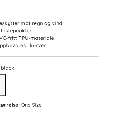
eskytter mot regn og vind
 festepunkter
VC-fritt TPU-materiale
ppbevares i kurven
black
tørrelse
:
One Size