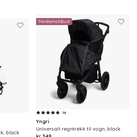
Medlemstilbud
14
Yngri
Universalt regntrekk til vogn, black
k, black
kr 349