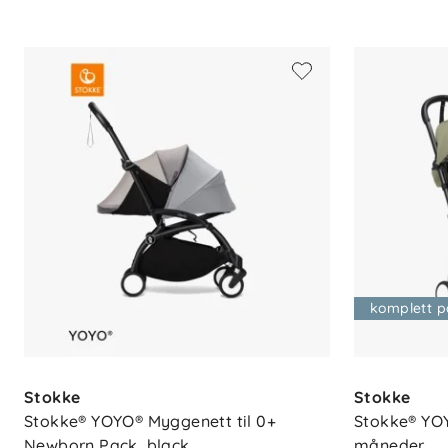
Materialer
- PVC-fritt TPU-materiale
Kompatibilitet
- Stokke® YOYO® 0+ Newborn Pack
komplett 
Stokke
Stokke
Stokke® YOYO® Myggenett til 0+ 
Stokke® YOY
Newborn Pack, black
måneder