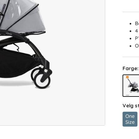
B
4
P
O
Farge
:
Velg s
One
Size