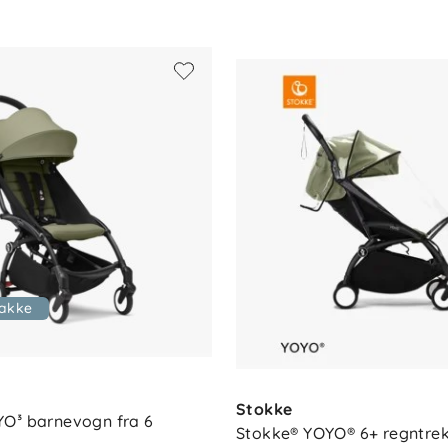
pakke
Stokke
O³ barnevogn fra 6 
Stokke® YOYO® 6+ regntrek