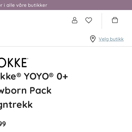
r i alle våre butikker
Velg butikk
okke® YOYO® 0+
wborn Pack
gntrekk
99