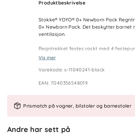
Produktbeskrivelse
Stokke® YOYO® 0+ Newborn Pack Regntre
0+ Newborn Pack. Det beskytter barnet m
ventilasjon.
Regntrekket festes raskt med 4 festepun
vanntetthet. Når det ikke er i bruk, ka
Vis mer
kurven.
Varekode
:
s-11040241-black
EAN
:
7040356548019
Spesielle funksjoner
- Beskytter mot regn og vind
- 4 festepunkter
Prismatch på vogner, bilstoler og barnestoler
- Dekker kalesjen for vanntetthet
- Enkel å feste
- Kan pakkes sammen og oppbevares i 
Andre har sett på