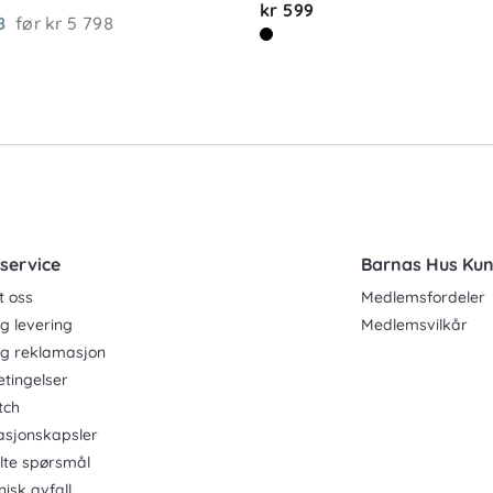
kr 599
8
før
kr 5 798
service
Barnas Hus Ku
t oss
Medlemsfordeler
g levering
Medlemsvilkår
og reklamasjon
etingelser
tch
asjonskapsler
ilte spørsmål
nisk avfall