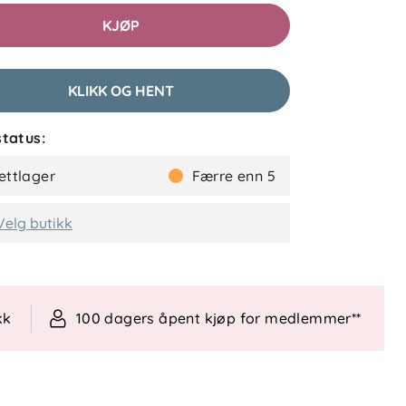
KJØP
KLIKK OG HENT
tatus:
ettlager
Færre enn 5
Velg butikk
kk
100 dagers åpent kjøp for medlemmer**