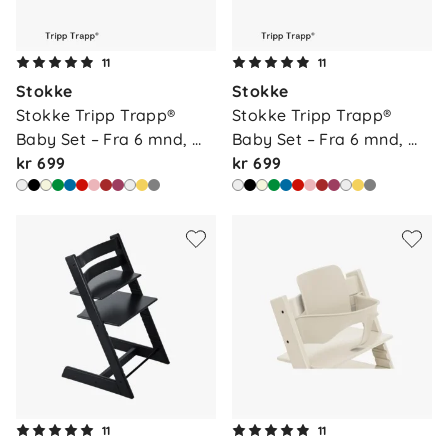
11
11
Stokke
Stokke
Stokke Tripp Trapp® 
Stokke Tripp Trapp® 
Baby Set – Fra 6 mnd, 
Baby Set – Fra 6 mnd, 
na…
kr 699
bla…
kr 699
11
11