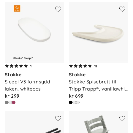
1
11
Stokke
Stokke
Sleepi V3 formsydd 
Stokke Spisebrett til 
laken, whiteocs
Tripp Trapp®, vanillawhi…
kr 299
kr 699