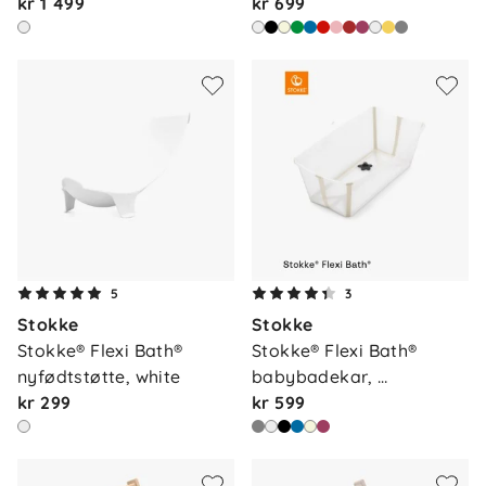
kr 1 499
wa…
kr 699
5
3
Stokke
Stokke
Stokke® Flexi Bath® 
Stokke® Flexi Bath® 
nyfødtstøtte, white
babybadekar, 
kr 299
sandybeig…
kr 599