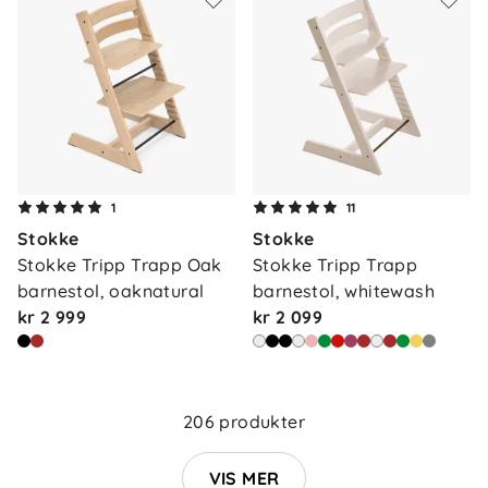
1
11
Stokke
Stokke
Stokke Tripp Trapp Oak 
Stokke Tripp Trapp 
barnestol, oaknatural
barnestol, whitewash
kr 2 999
kr 2 099
Om oss
Kontakt oss
Våre butikker
Frakt og levering
206 produkter
Vårt samfunnsansvar
Retur og reklamasjon
Jobbe i Barnas Hus
VIS MER
Salgsbetingelser