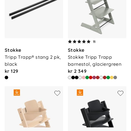
11
Stokke
Stokke
Tripp Trapp® stang 2 pk, 
Stokke Tripp Trapp 
black
barnestol, glaciergreen
kr 129
kr 2 349