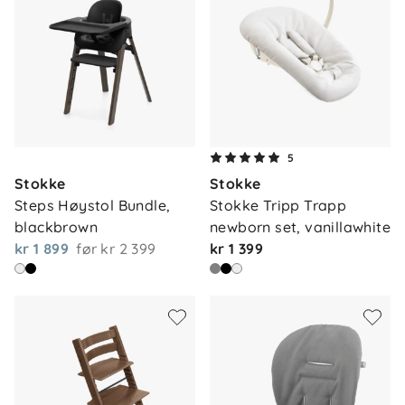
5
Stokke
Stokke
Steps Høystol Bundle, 
Stokke Tripp Trapp 
blackbrown
newborn set, vanillawhite
kr 1 899
før
kr 2 399
kr 1 399