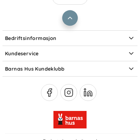
Barnas Hus bedrift
Prismatch
Kontaktpersoner
Informasjonskapsler
Personvern
Ofte stilte spørsmål
Bedriftsinformasjon
Størrelsesguider
Elektronisk avfall
Kundeservice
Om Klarna
Medlemsfordeler
Barnas Hus Kundeklubb
Medlemsvilkår