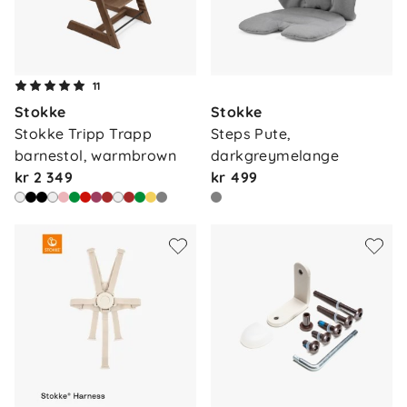
11
Stokke
Stokke
Stokke Tripp Trapp 
Steps Pute, 
barnestol, warmbrown
darkgreymelange
kr 2 349
kr 499