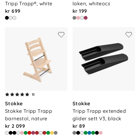
Tripp Trapp®, white
laken, whiteocs
kr 699
kr 199
11
Stokke
Stokke
Stokke Tripp Trapp 
Tripp Trapp extended 
barnestol, nature
glider sett V3, black
kr 2 099
kr 89