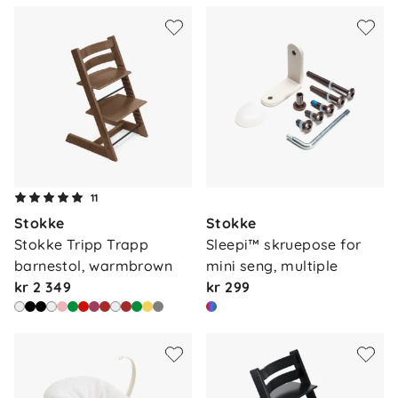
11
Stokke
Stokke
Stokke Tripp Trapp 
Sleepi™ skruepose for 
barnestol, warmbrown
mini seng, multiple
kr 2 349
kr 299