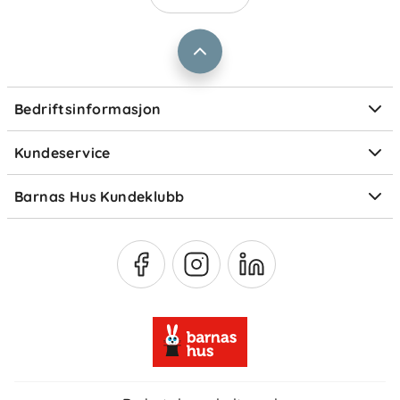
Barnas Hus bedrift
Prismatch
Kontaktpersoner
Informasjonskapsler
Personvern
Ofte stilte spørsmål
Bedriftsinformasjon
Størrelsesguider
Elektronisk avfall
Kundeservice
Om Klarna
Medlemsfordeler
Barnas Hus Kundeklubb
Medlemsvilkår