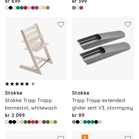
wa…
kr 699
kr 399
11
Stokke
Stokke
Stokke Tripp Trapp 
Tripp Trapp extended 
barnestol, whitewash
glider sett V3, stormgrey
kr 2 099
kr 89