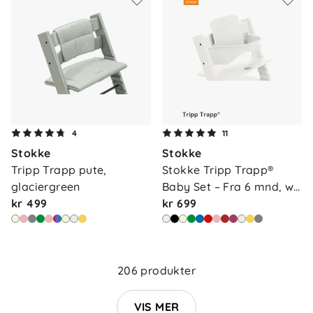
4
11
Stokke
Stokke
Tripp Trapp pute, 
Stokke Tripp Trapp® 
glaciergreen
Baby Set – Fra 6 mnd, w…
kr 499
kr 699
Om oss
Kontakt oss
Våre butikker
Frakt og levering
206 produkter
Vårt samfunnsansvar
Retur og reklamasjon
Jobbe i Barnas Hus
VIS MER
Salgsbetingelser