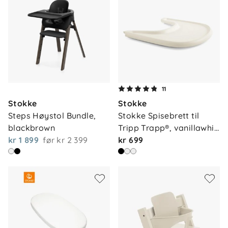
11
Stokke
Stokke
Steps Høystol Bundle, 
Stokke Spisebrett til 
blackbrown
Tripp Trapp®, vanillawhi…
kr 1 899
før
kr 2 399
kr 699