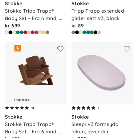
Stokke
Stokke
Stokke Tripp Trapp® 
Tripp Trapp extended 
Baby Set – Fra 6 mnd, 
glider sett V3, black
bla…
kr 699
kr 89
11
1
Stokke
Stokke
Stokke Tripp Trapp® 
Sleepi V3 formsydd 
Baby Set – Fra 6 mnd, 
laken, lavender