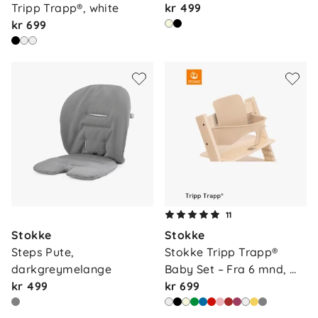
Tripp Trapp®, white
kr 499
kr 699
11
Stokke
Stokke
Steps Pute, 
Stokke Tripp Trapp® 
darkgreymelange
Baby Set – Fra 6 mnd, 
kr 499
na…
kr 699