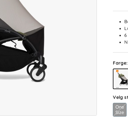
B
L
6
N
Farge
:
Velg s
One
Size