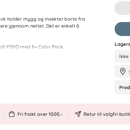
ba
Filtrer 
ck holder mygg og insekter borte fra
lere gjennom nettet. Det er enkelt å
Anmelde
Lagers
 på YOYO med 6+ Color Pack.
DS
Ikke
Prod
Fri frakt over 1000,-
Retur til valgfri buti