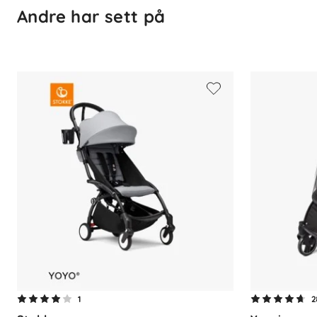
Andre har sett på
Kompatibilitet
- YOYO med 6+ Color Pack
1
2