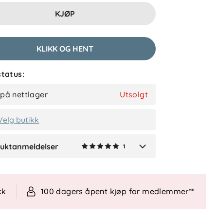
sert på 1 anmeldelse
1
KJØP
etter
KLIKK OG HENT
lser (1)
tatus:
David S
Bekreftet kjøper
 på nettlager
Utsolgt
10 dager siden
Velg butikk
uktanmeldelser
1
Verified by Trustvoice
kk
100 dagers åpent kjøp for medlemmer**