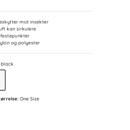
eskytter mot insekter
uft kan sirkulere
 festepunkter
ylon og polyester
black
tørrelse
:
One Size
5.0
5
4
3
2