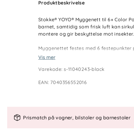
Produktbeskrivelse
Stokke® YOYO® Myggenett til 6+ Color Pa
barnet, samtidig som frisk luft kan sirku
montere og gir beskyttelse mot insekter.
Myggenettet festes med 6 festepunkter
Vis mer
Varekode
:
s-11040243-black
Spesielle funksjoner
- Beskytter mot mygg og insekter
EAN
:
7040356552016
- Lar frisk luft sirkulere
- Enkel montering
- 6 festepunkter
Materialer
Prismatch på vogner, bilstoler og barnestoler
- 50 % nylon
- 50 % polyester