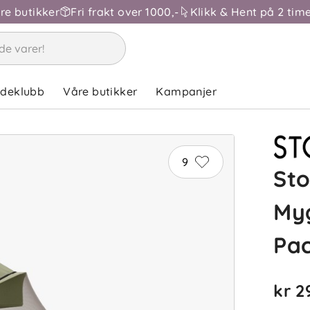
åre butikker
Fri frakt over 1000,-
Klikk & Hent på 2 time
ndeklubb
Våre butikker
Kampanjer
9
St
Myg
Pa
kr 2