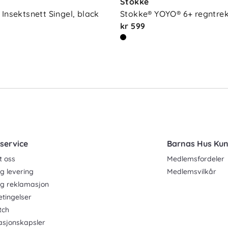
Stokke
Insektsnett Singel, black
Stokke® YOYO® 6+ regntrek
kr 599
service
Barnas Hus Ku
t oss
Medlemsfordeler
g levering
Medlemsvilkår
og reklamasjon
etingelser
tch
asjonskapsler