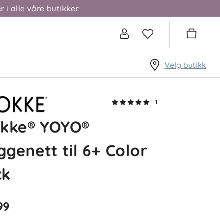
r i alle våre butikker
Velg butikk
1
okke® YOYO®
genett til 6+ Color
ck
99