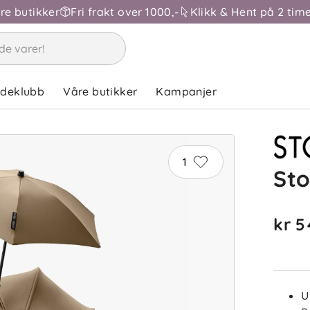
åre butikker
Fri frakt over 1000,-
Klikk & Hent på 2 time
ndeklubb
Våre butikker
Kampanjer
1
Sto
kr 5
U