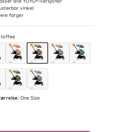
asser alle YOYO®-versjoner
usterbar vinkel
lere farger
toffee
tørrelse
:
One Size