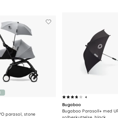
t
4
Bugaboo
Bugaboo Parasoll+ med UP
O parasol, stone
solbeskyttelse, black