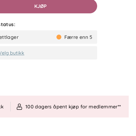
KJØP
tatus:
ettlager
Færre enn 5
Velg butikk
kk
100 dagers åpent kjøp for medlemmer**