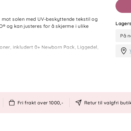
 mot solen med UV-beskyttende tekstil og
Lagers
O® og kan justeres for å skjerme i ulike
På n
oner, inkludert 0+ Newborn Pack, Liggedel,
 flere farger som kan matches med YOYO®-
Fri frakt over 1000,-
Retur til valgfri buti