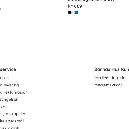
kr 669
service
Barnas Hus Ku
t oss
Medlemsfordeler
g levering
Medlemsvilkår
og reklamasjon
etingelser
tch
asjonskapsler
ilte spørsmål
nisk avfall