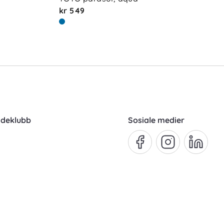
kr 549
ndeklubb
Sosiale medier