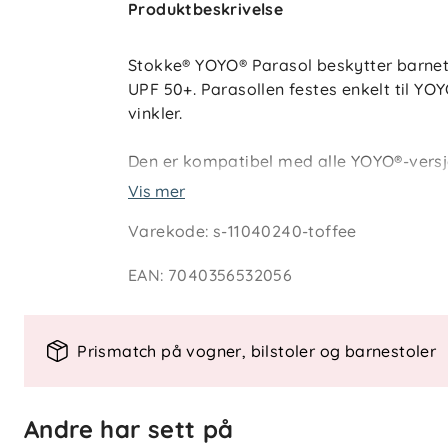
Produktbeskrivelse
Stokke® YOYO® Parasol beskytter barnet
UPF 50+. Parasollen festes enkelt til YOY
vinkler.
Den er kompatibel med alle YOYO®-versj
6+ Pack og bilsete. Parasollen finnes i
Vis mer
vognen.
Varekode
:
s-11040240-toffee
EAN
:
7040356532056
Spesielle funksjoner
- UPF 50+
- Justerbar for beskyttelse i ulike vinkler
Prismatch på vogner, bilstoler og barnestoler
- Tilgjengelig i flere farger
Materialer
Andre har sett på
- UV-beskyttende tekstil