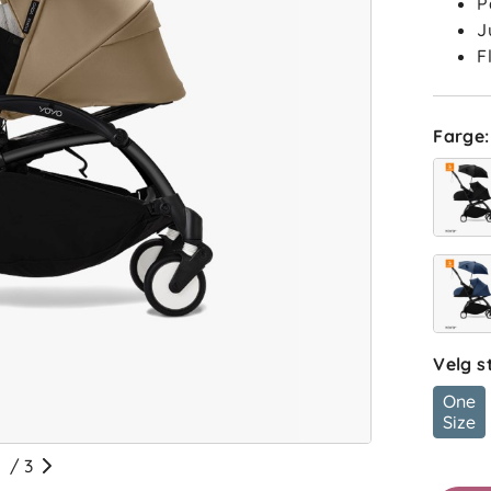
P
J
F
Farge
:
Velg s
One
Size
/
3