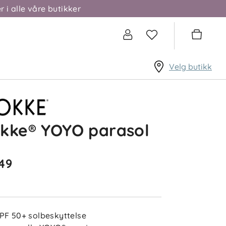
r i alle våre butikker
Velg butikk
kke® YOYO parasol
49
PF 50+ solbeskyttelse