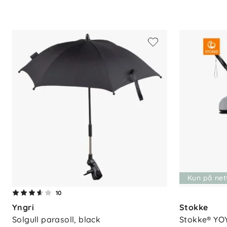
Kompatibilitet
- YOYO® 0+ Newborn Pack
- YOYO® Liggedel
- YOYO® 6+ Pack
- YOYO® Bilsete
Kun på net
10
Yngri
Stokke
Solgull parasoll, black
Stokke® YOY