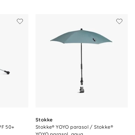
Stokke
F 50+ 
Stokke® YOYO parasol / Stokke® 
YOYO parasol, aqua