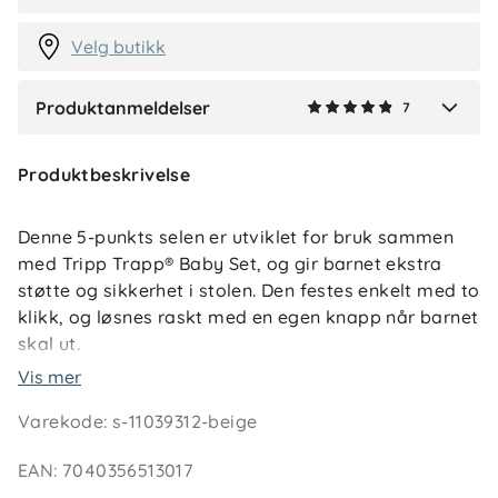
2 måneder siden
Velg butikk
Produktanmeldelser
7
Verified by Trustvoice
Produktbeskrivelse
Denne 5-punkts selen er utviklet for bruk sammen
med Tripp Trapp® Baby Set, og gir barnet ekstra
støtte og sikkerhet i stolen. Den festes enkelt med to
klikk, og løsnes raskt med en egen knapp når barnet
skal ut.
Vis mer
Stroppene kan justeres for god passform, og
Varekode
:
s-11039312-beige
materialene er valgt for å tåle daglig bruk. Selen er
også enkel å rengjøre ved behov.
EAN
:
7040356513017