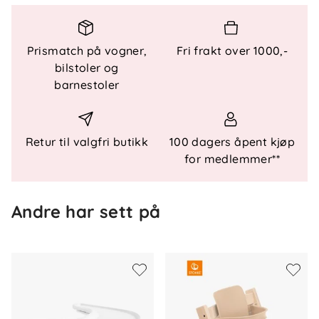
Spesielle funksjoner
- Festes med to klikk
Prismatch på vogner,
Fri frakt over 1000,-
- Hurtigutløsende knapp
bilstoler og
- Justerbare stropper
barnestoler
Materialer
- 100 % polypropylen
Retur til valgfri butikk
100 dagers åpent kjøp
Kompatibilitet
for medlemmer**
- Tripp Trapp® Baby Set lansert etter april 2024
Andre har sett på
Sikkerhet og standarder
- Oppfyller internasjonale sikkerhetsstandarder