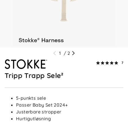
Anmeldelser (7)
Line
Bekreftet kjøper
L
6 dager siden
1
/
2
Firstname
Bekreftet kjøper
F
7
2 uker siden
Tripp Trapp Sele²
Inger H
Bekreftet kjøper
5-punkts sele
IH
Passer Baby Set 2024+
3 uker siden
Justerbare stropper
Hurtigutløsning