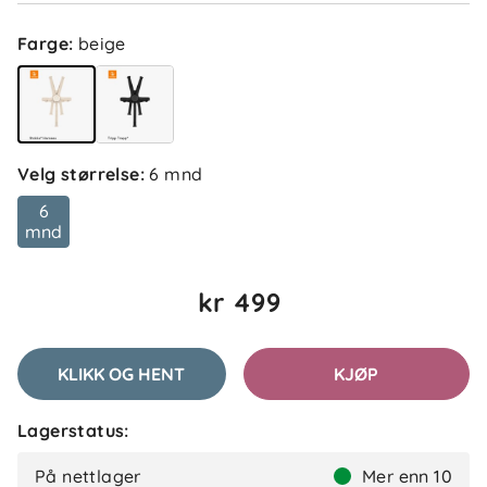
Nina H
Bekreftet kjøper
NH
Farge
:
beige
1 måned siden
Line D
Bekreftet kjøper
Velg størrelse
:
6 mnd
LD
2 måneder siden
6
mnd
kr 499
Kjellrun
Bekreftet kjøper
K
2 måneder siden
KLIKK OG HENT
KJØP
Lagerstatus:
Kirsten W
Bekreftet kjøper
KW
På nettlager
Mer enn 10