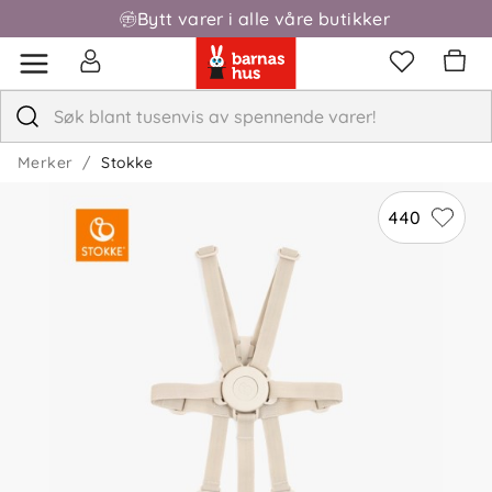
Bytt varer i alle våre butikker
Fri frakt over 1000,-
Merker
Stokke
440
4.9
5
4
3
2
basert på 7 anmeldelser
1
Sorter etter
Filtrer etter