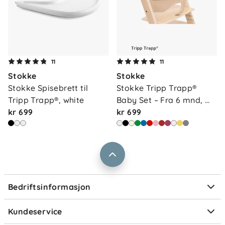
Om oss
11
11
Kontakt oss
Stokke
Stokke
Våre butikker
Frakt og levering
Stokke Spisebrett til 
Stokke Tripp Trapp® 
Vårt samfunnsansvar
Tripp Trapp®, white
Baby Set – Fra 6 mnd, 
Retur og reklamasjon
kr 699
na…
kr 699
Jobbe i Barnas Hus
Salgsbetingelser
Barnas Hus bedrift
Prismatch
Kontaktpersoner
Informasjonskapsler
Personvern
Ofte stilte spørsmål
Bedriftsinformasjon
Størrelsesguider
Elektronisk avfall
Kundeservice
Om Klarna
Medlemsfordeler