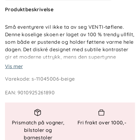
Produktbeskrivelse
Små eventyrere vil ikke ta av seg VENTI-tøflene.
Denne koselige skoen er laget av 100 % trendy ullfilt,
som både er pustende og holder føttene varme hele
dagen. Det diskré designet med subtile kontraster
gir et moderne uttrykk, mens den supertynne
gummisålen lar føttene bevege seg naturlig og
Vis mer
fleksibelt – uten å etterlate merker på gulvet.
Varekode
:
s-11045006-beige
Funksjoner: Barfotsko: Fleksibel og naturlig
EAN
:
9010925261890
bevegelse
Såle som ikke setter merker: Perfekt for innendørs
bruk Lukketype: Borrelås for enkel på- og avtagning
Prismatch på vogner,
Fri frakt over 1000,-
Varmt innerfôr: Holder føttene varme og
bilstoler og
komfortable Bredde: Bred passform for ekstra
barnestoler
komfort