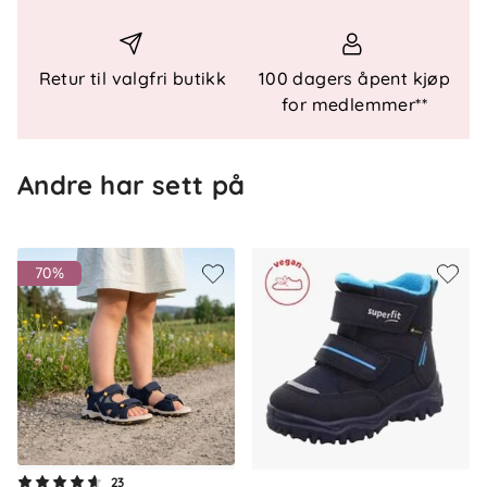
Materialer: Innersåle: Tekstil Overmateriale: Tekstil
En tøffel som både er praktisk og behagelig –
Retur til valgfri butikk
100 dagers åpent kjøp
perfekt for små eventyr og koselige stunder
for medlemmer**
hjemme. Velg VENTI for en sko som gir både
komfort og stil!
Andre har sett på
70%
Om oss
23