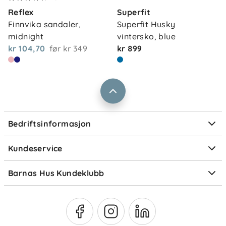
Kontakt oss
Reflex
Superfit
Våre butikker
Frakt og levering
Finnvika sandaler, 
Superfit Husky 
Vårt samfunnsansvar
midnight
vintersko, blue
Retur og reklamasjon
kr 104,70
før
kr 349
kr 899
Jobbe i Barnas Hus
Salgsbetingelser
Barnas Hus bedrift
Prismatch
Kontaktpersoner
Informasjonskapsler
Personvern
Ofte stilte spørsmål
Bedriftsinformasjon
Størrelsesguider
Elektronisk avfall
Kundeservice
Om Klarna
Medlemsfordeler
Barnas Hus Kundeklubb
Medlemsvilkår