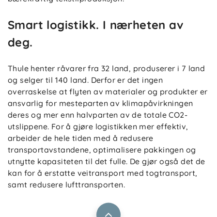
Smart logistikk. I nærheten av
deg.
Thule henter råvarer fra 32 land, produserer i 7 land
og selger til 140 land. Derfor er det ingen
overraskelse at flyten av materialer og produkter er
ansvarlig for mesteparten av klimapåvirkningen
deres og mer enn halvparten av de totale CO2-
Om oss
utslippene. For å gjøre logistikken mer effektiv,
Kontakt oss
arbeider de hele tiden med å redusere
Våre butikker
Frakt og levering
transportavstandene, optimalisere pakkingen og
Vårt samfunnsansvar
utnytte kapasiteten til det fulle. De gjør også det de
Retur og reklamasjon
kan for å erstatte veitransport med togtransport,
Jobbe i Barnas Hus
Salgsbetingelser
samt redusere lufttransporten.
Barnas Hus bedrift
Prismatch
Kontaktpersoner