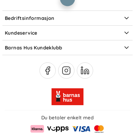
Informasjonskapsler
Personvern
Ofte stilte spørsmål
Bedriftsinformasjon
Størrelsesguider
Elektronisk avfall
Kundeservice
Om Klarna
Medlemsfordeler
Barnas Hus Kundeklubb
Medlemsvilkår
Du betaler enkelt med