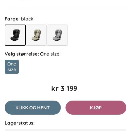
Farge
:
black
Velg størrelse
:
One size
5.0
5
One
4
size
3
2
basert på 1 anmeldelse
1
kr 3 199
Filtrer etter
KLIKK OG HENT
KJØP
Anmeldelser (1)
Lagerstatus:
Lene L
Bekreftet kjøper