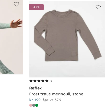
47%
2
Reflex
Frost trøye merinoull, stone
n
kr 199
før
kr 379