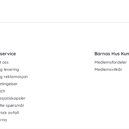
service
Barnas Hus Ku
t oss
Medlemsfordeler
g levering
Medlemsvilkår
og reklamasjon
etingelser
tch
asjonskapsler
ilte spørsmål
nisk avfall
rna