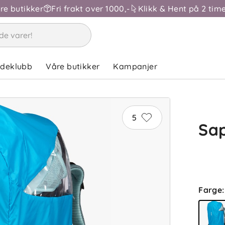
åre butikker
Fri frakt over 1000,-
Klikk & Hent på 2 time
ndeklubb
Våre butikker
Kampanjer
5
Sap
Farge
: