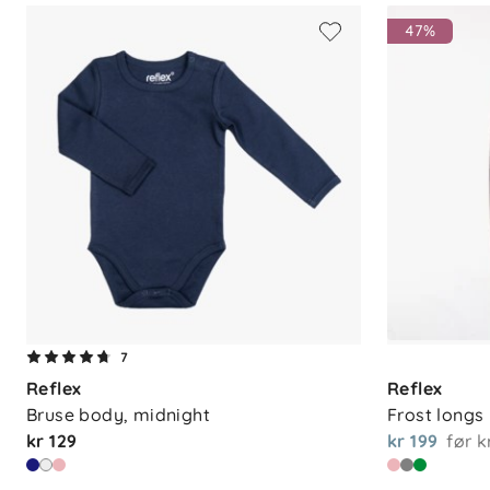
47%
7
Reflex
Reflex
Bruse body, midnight
Frost longs 
kr 129
kr 199
før
k