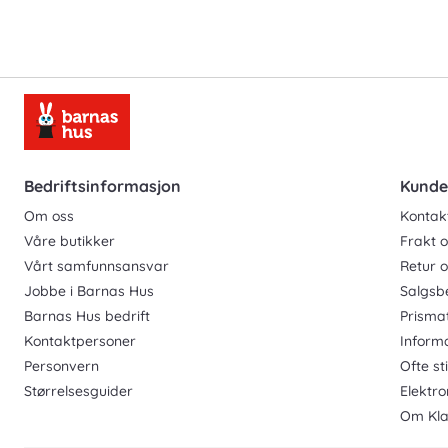
Bedriftsinformasjon
Kunde
Om oss
Kontak
Våre butikker
Frakt o
Vårt samfunnsansvar
Retur 
Jobbe i Barnas Hus
Salgsb
Barnas Hus bedrift
Prisma
Kontaktpersoner
Inform
Personvern
Ofte st
Størrelsesguider
Elektro
Om Kla