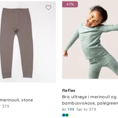
47%
Reflex
Bris ulltrøye i merinoull og 
merinoull, stone
bambusviskose, palegree
r 379
kr 199
før
kr 379