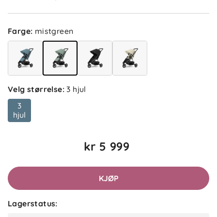
Farge
:
mistgreen
Velg størrelse
:
3 hjul
3
hjul
kr 5 999
KJØP
Lagerstatus: