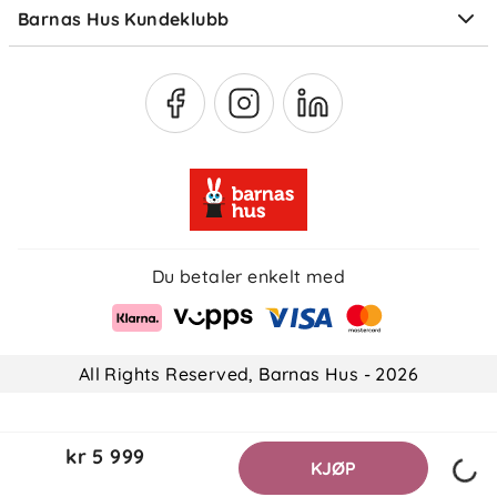
Barnas Hus Kundeklubb
Medlemsvilkår
Du betaler enkelt med
All Rights Reserved, Barnas Hus - 2026
kr 5 999
KJØP