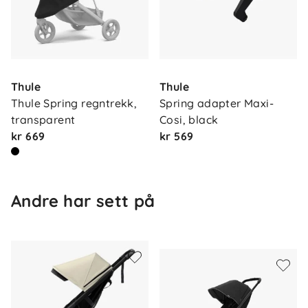
Dimensjoner vogn – oppslått
Lengde: 89,5–103,5 cm
Bredde: 59,5 cm
Thule
Thule
Høyde: 98–108,5 cm
Thule Spring regntrekk, 
Spring adapter Maxi-
transparent
Cosi, black
Dimensjoner vogn – sammenslått
kr 669
kr 569
75 x 45 x 39 cm
Hjul og kjørekomfort
Andre har sett på
Punkteringsfrie skumfylte dekk (8,5")
Fjæring
Svinghjul foran med låsefunksjon
Funksjoner