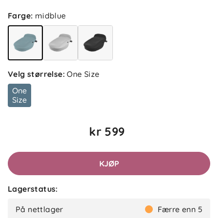
Farge
:
midblue
Velg størrelse
:
One Size
One
Size
kr 599
KJØP
Lagerstatus:
På nettlager
Færre enn 5