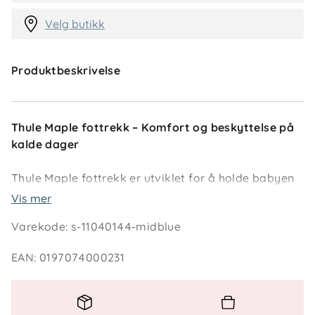
Velg butikk
Produktbeskrivelse
Thule Maple fottrekk – Komfort og beskyttelse på
kalde dager
Thule Maple fottrekk er utviklet for å holde babyen
varm og tørr når bilbarnestolen brukes utenfor bilen.
Vis mer
Det polstrede materialet gir god isolasjon mot kulde
Varekode
:
s-11040144-midblue
og vind, mens den vannavstøtende overflaten
beskytter mot fukt og lett regn.
EAN
:
0197074000231
Fottrekket festes enkelt med et intuitivt klipsystem,
og er skreddersydd for å passe perfekt til Thule
Maple babybilstol. Perfekt når barnet skal flyttes fra