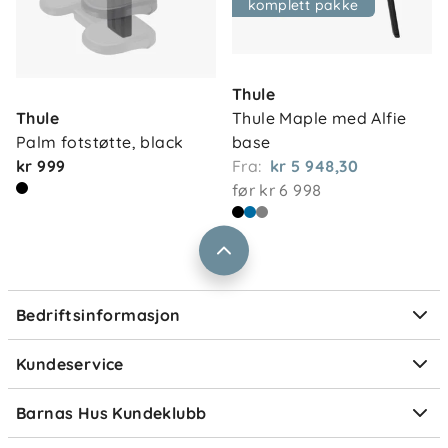
komplett pakke
Om oss
Kontakt oss
Thule
Våre butikker
Frakt og levering
Thule
Thule Maple med Alfie 
Vårt samfunnsansvar
Palm fotstøtte, black
base
Retur og reklamasjon
kr 999
Fra:
kr 5 948,30
Jobbe i Barnas Hus
Salgsbetingelser
før
kr 6 998
Barnas Hus bedrift
Prismatch
Kontaktpersoner
Informasjonskapsler
Personvern
Ofte stilte spørsmål
Bedriftsinformasjon
Størrelsesguider
Elektronisk avfall
Kundeservice
Om Klarna
Medlemsfordeler
Barnas Hus Kundeklubb
Medlemsvilkår