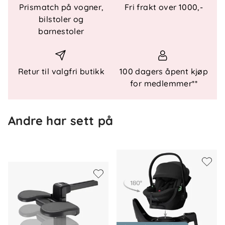
Prismatch på vogner,
Fri frakt over 1000,-
bil til vogn eller bæres ute i ruskevær.
bilstoler og
barnestoler
Funksjonelle detaljer
Bruk
: Tilpasset Thule Maple babybilstol
Retur til valgfri butikk
100 dagers åpent kjøp
Festing
: Klipses enkelt fast
for medlemmer**
Beskyttelse
: Isolerer mot kulde og vær
Vedlikehold
: Overflaten kan tørkes av ved
behov
Andre har sett på