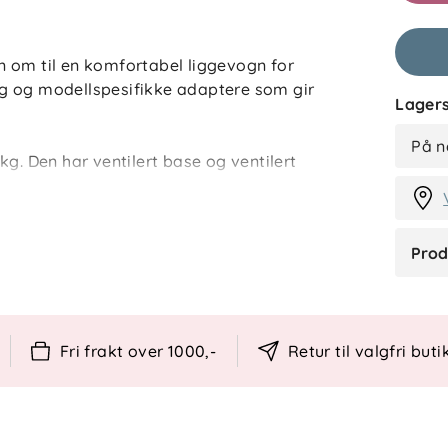
HA
 om til en komfortabel liggevogn for
g og modellspesifikke adaptere som gir
Lagers
M
På n
kg. Den har ventilert base og ventilert
on. Madrassen er perforert og avtakbar,
tore kalesjen er utvidbar og ventilert,
ir solbeskyttelse med UPF 50+.
Prod
Fri frakt over 1000,-
Retur til valgfri buti