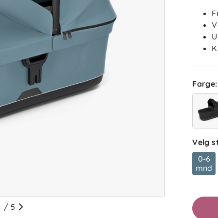
F
V
U
K
Farge
:
ba
Velg s
Sorter 
0-6
mnd
Anmelde
/
5