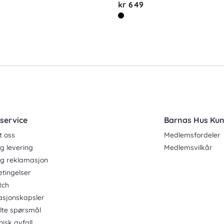
kr 649
service
Barnas Hus Ku
t oss
Medlemsfordeler
g levering
Medlemsvilkår
og reklamasjon
etingelser
tch
asjonskapsler
ilte spørsmål
nisk avfall