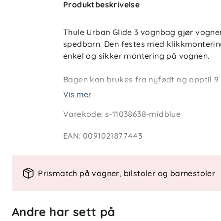
Produktbeskrivelse
Thule Urban Glide 3 vognbag gjør vognen
spedbarn. Den festes med klikkmonterin
enkel og sikker montering på vognen.
Bagen kan brukes fra nyfødt og opptil 9 
madrass som bidrar til god luftsirkulasj
Vis mer
med trekk som kan vaskes i maskin. Den s
Varekode
:
s-11038638-midblue
med kikkevindu og solskjerm. Kalesjen g
EAN
:
0091021877443
Spesielle funksjoner
- Klikkmontering
Prismatch på vogner, bilstoler og barnestoler
- Modellspesifikke adaptere
- Ventilert base
- Ventilert madrass
Andre har sett på
- Avtakbar perforert madrass