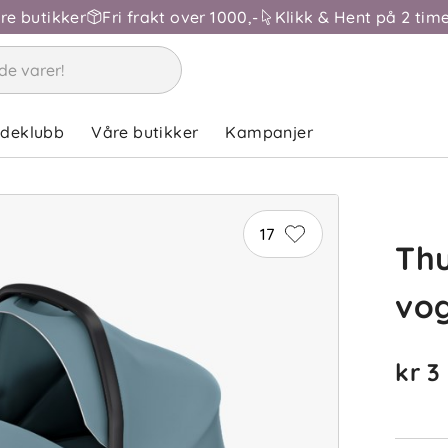
åre butikker
Fri frakt over 1000,-
Klikk & Hent på 2 time
ndeklubb
Våre butikker
Kampanjer
17
Thu
vo
kr 3