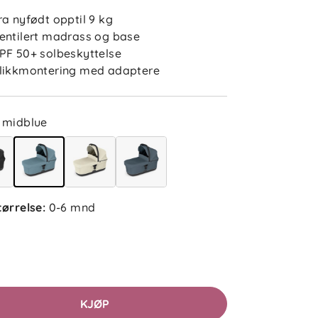
ra nyfødt opptil 9 kg
entilert madrass og base
PF 50+ solbeskyttelse
likkmontering med adaptere
midblue
5.0
5
4
3
2
sert på 2 anmeldelser
1
tørrelse
:
0-6 mnd
etter
Filtrer etter
lser (2)
KJØP
Helene A
Bekreftet kjøper