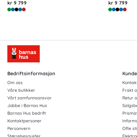
kr 9 799
kr 9 799
Bedriftsinformasjon
Kunde
Om oss
Kontak
Våre butikker
Frakt o
Vårt samfunnsansvar
Retur 
Jobbe i Barnas Hus
Salgsb
Barnas Hus bedrift
Prisma
Kontaktpersoner
Inform
Personvern
Ofte st
Størrelsesguider
Elektro