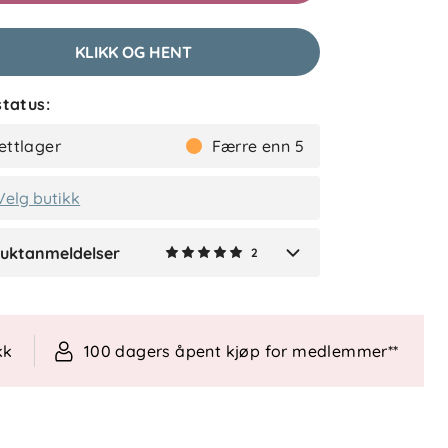
2 måneder siden
KLIKK OG HENT
tatus:
Maren
Bekreftet kjøper
ettlager
Færre enn 5
2 måneder siden
Velg butikk
uktanmeldelser
2
Verified by Trustvoice
kk
100 dagers åpent kjøp for medlemmer**