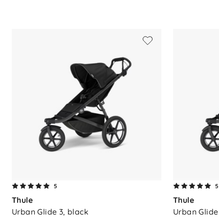
- Maskinvaskbart madrasstrekk
- Utvidbar ventilert kalesje
- Kikkevindu
- Solskjerm
- Refleksdetaljer
- Vannavvisende ripstoppmateriale
Materialer
- Innvendig nettingstoff
- Vannavvisende ripstoppmateriale
Mål og vekt (sammenslått)
-
Lengde:
83 cm
-
Bredde:
40 cm
-
Høyde:
15 cm
-
Vekt:
5,4 kg
5
5
Thule
Thule
Urban Glide 3, black
Urban Glide