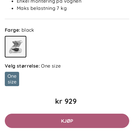
Enkel montering på vognen
Maks belastning 7 kg
Farge
:
black
Velg størrelse
:
One size
One
size
kr 929
KJØP