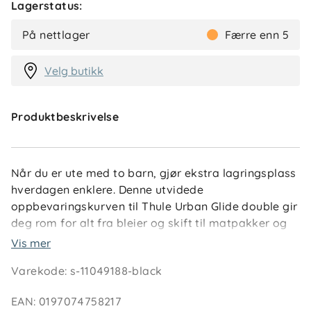
Lagerstatus:
På nettlager
Færre enn 5
Velg butikk
Produktbeskrivelse
Når du er ute med to barn, gjør ekstra lagringsplass
hverdagen enklere. Denne utvidede
oppbevaringskurven til Thule Urban Glide double gir
deg rom for alt fra bleier og skift til matpakker og
småhandling – uten at det går på bekostning av
Vis mer
tilgjengeligheten.
Varekode
:
s-11049188-black
Kurven er utviklet for å passe sømløst til Thule
EAN
:
0197074758217
Urban Glide 3 double og monteres raskt på vognen.