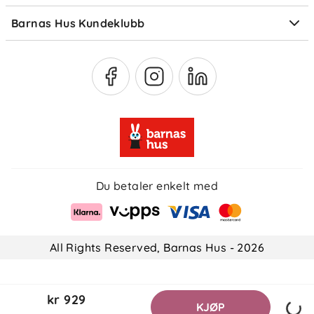
Medlemsfordeler
Barnas Hus Kundeklubb
Medlemsvilkår
Du betaler enkelt med
All Rights Reserved, Barnas Hus - 2026
kr 929
KJØP