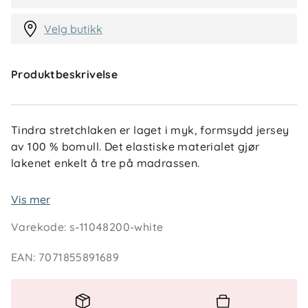
Velg butikk
Produktbeskrivelse
Tindra stretchlaken er laget i myk, formsydd jersey
av 100 % bomull. Det elastiske materialet gjør
lakenet enkelt å tre på madrassen.
Strikken langs hele kanten gjør at lakenet sitter godt
Vis mer
rundt madrassen og holder seg på plass gjennom
Varekode
:
s-11048200-white
natten.
EAN
:
7071855891689
Spesielle funksjoner
- Elastisk passform - Strikk rundt hele kanten -