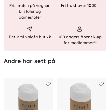
Pustende materiale - Formsydd jersey - Kan vaskes
Prismatch på vogner,
Fri frakt over 1000,-
på 60 °C - Bør ikke vaskes med håndklær for å
bilstoler og
unngå nupping
barnestoler
Materialer
- 100 % bomull
Retur til valgfri butikk
100 dagers åpent kjøp
Vedlikehold
for medlemmer**
- Vaskes på 60 °C - Bør ikke vaskes med håndklær
for å unngå nupping
Andre har sett på