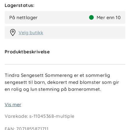
Lagerstatus:
På nettlager
Mer enn 10
Velg butikk
Produktbeskrivelse
Tindra Sengesett Sommereng er et sommerlig
sengesett til barn, dekorert med blomster som gir
en rolig og lun stemning på barnerommet.
Sengesettet er laget i 100 % bomull som føles myk
Vis mer
og behagelig mot huden. Dynetrekket har
Varekode
:
s-11045368-multiple
glidelåslukking i bunn, som gjør det enkelt å ta av
og på.
EAN
:
7071855871711