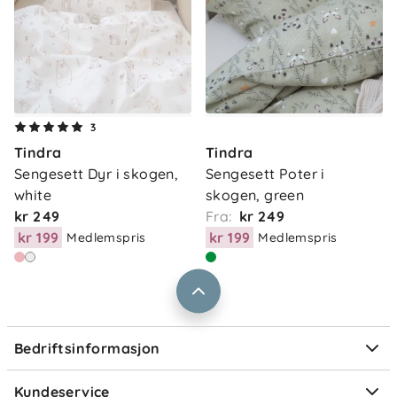
Om oss
3
Kontakt oss
Tindra
Tindra
Våre butikker
Frakt og levering
Sengesett Dyr i skogen, 
Sengesett Poter i 
Vårt samfunnsansvar
white
skogen, green
Retur og reklamasjon
kr 249
Fra:
kr 249
Jobbe i Barnas Hus
Salgsbetingelser
kr 199
kr 199
Medlemspris
Medlemspris
Barnas Hus bedrift
Prismatch
Kontaktpersoner
Informasjonskapsler
Personvern
Ofte stilte spørsmål
Bedriftsinformasjon
Størrelsesguider
Elektronisk avfall
Kundeservice
Om Klarna