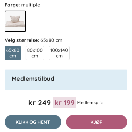
Farge
:
multiple
Velg størrelse
:
65x80 cm
65x80
80x100
100x140
cm
cm
cm
Medlemstilbud
kr 249
kr 199
Medlemspris
KLIKK OG HENT
KJØP