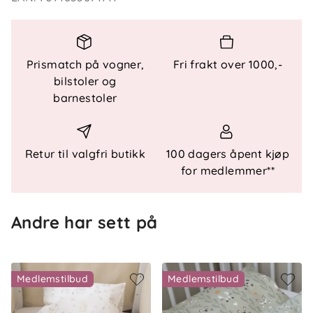
Spesielle funksjoner
- Glidelåslukking i bunn
Prismatch på vogner,
Fri frakt over 1000,-
- Oeko-Tex sertifisert
bilstoler og
barnestoler
Materialer
- 100 % bomull
Vedlikehold
Retur til valgfri butikk
100 dagers åpent kjøp
- Følg vaskeanvisningen på produktet
for medlemmer**
Andre har sett på
Medlemstilbud
Medlemstilbud