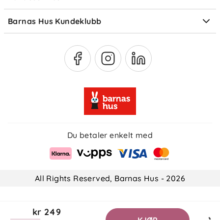
Medlemsfordeler
Barnas Hus Kundeklubb
Medlemsvilkår
Du betaler enkelt med
All Rights Reserved, Barnas Hus - 2026
kr 249