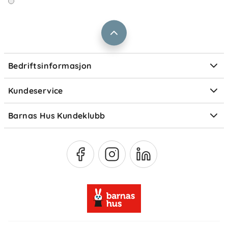
Barnas Hus bedrift
Prismatch
Kontaktpersoner
Informasjonskapsler
Personvern
Ofte stilte spørsmål
Bedriftsinformasjon
Størrelsesguider
Elektronisk avfall
Kundeservice
Om Klarna
Medlemsfordeler
Barnas Hus Kundeklubb
Medlemsvilkår