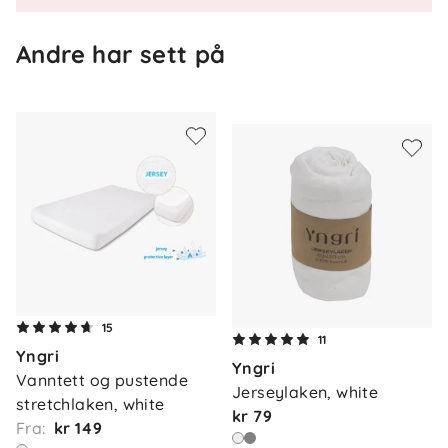
Andre har sett på
Om oss
15
Kontakt oss
11
Yngri
Våre butikker
Yngri
Frakt og levering
Vanntett og pustende 
Jerseylaken, white
Vårt samfunnsansvar
stretchlaken, white
Retur og reklamasjon
kr 79
Fra:
kr 149
Jobbe i Barnas Hus
Salgsbetingelser