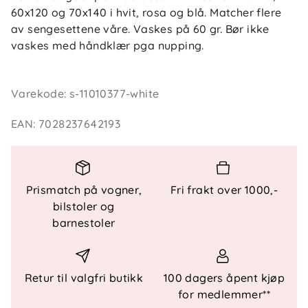
60x120 og 70x140 i hvit, rosa og blå. Matcher flere
av sengesettene våre. Vaskes på 60 gr. Bør ikke
vaskes med håndklær pga nupping.
Varekode
:
s-11010377-white
EAN
:
7028237642193
Prismatch på vogner,
Fri frakt over 1000,-
bilstoler og
barnestoler
Retur til valgfri butikk
100 dagers åpent kjøp
for medlemmer**