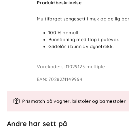
Produktbeskrivelse
Multifarget sengesett i myk og deilig b
100 % bomull.
Bunnåpning med flap i putevar.
Glidelås i bunn av dynetrekk.
Sengesettet består av 1 dynetrekk o
Varekode
:
s-11029123-multiple
EAN
:
7028231149964
Prismatch på vogner, bilstoler og barnestoler
Andre har sett på