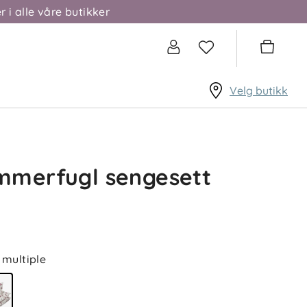
r i alle våre butikker
Velg butikk
mmerfugl sengesett
multiple