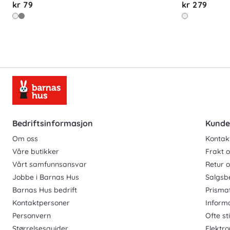
kr 79
kr 279
Bedriftsinformasjon
Kunde
Om oss
Kontak
Våre butikker
Frakt o
Vårt samfunnsansvar
Retur 
Jobbe i Barnas Hus
Salgsb
Barnas Hus bedrift
Prisma
Kontaktpersoner
Inform
Personvern
Ofte st
Størrelsesguider
Elektro