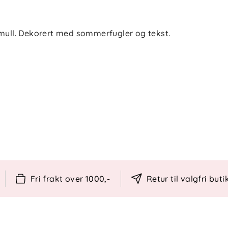
omull. Dekorert med sommerfugler og tekst.
g 1 putevar.
Fri frakt over 1000,-
Retur til valgfri buti