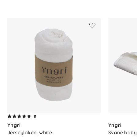
11
Yngri
Yngri
Jerseylaken, white
Svane baby