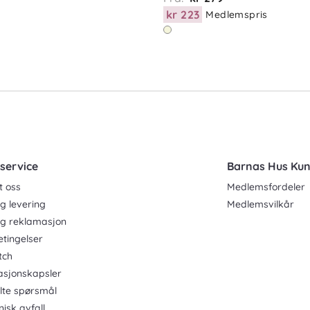
kr 223
Medlemspris
service
Barnas Hus Ku
t oss
Medlemsfordeler
g levering
Medlemsvilkår
og reklamasjon
etingelser
tch
asjonskapsler
ilte spørsmål
nisk avfall