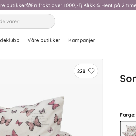
åre butikker
Fri frakt over 1000,-
Klikk & Hent på 2 time
ndeklubb
Våre butikker
Kampanjer
228
So
Farge
: