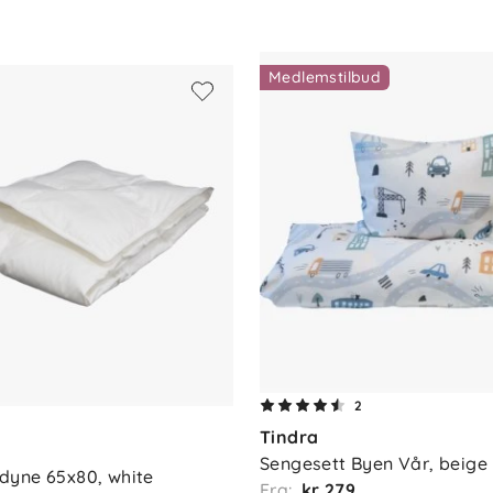
Medlemstilbud
2
Tindra
Sengesett Byen Vår, beige
dyne 65x80, white
Fra:
kr 279