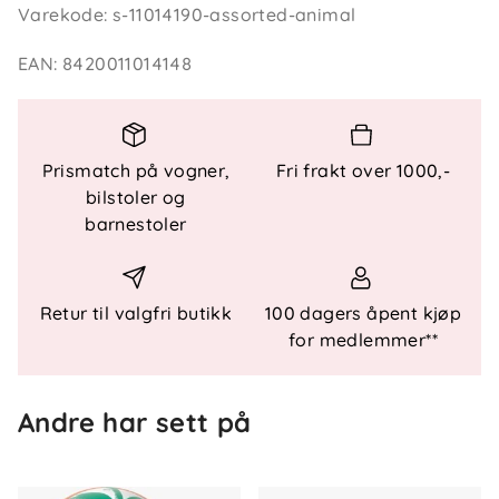
Varekode
:
s-11014190-assorted-animal
lette og slitesterke ballen er enkel å håndtere for
barn og gir timevis med lek og moro.
EAN
:
8420011014148
Funksjonelle Detaljer:
Materiale
: Plast
Prismatch på vogner,
Fri frakt over 1000,-
Diameter
: 15 cm
bilstoler og
Bruk
: Ideell for strand-, basseng- og hagelek
barnestoler
Retur til valgfri butikk
100 dagers åpent kjøp
for medlemmer**
Andre har sett på