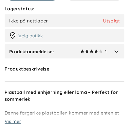
Lagerstatus:
Helene R
Bekreftet kjøper
HR
Ikke på nettlager
Utsolgt
1 måned siden
Velg butikk
Produktanmeldelser
1
Verified by Trustvoice
Produktbeskrivelse
Plastball med enhjørning eller lama – Perfekt for
sommerlek
Denne fargerike plastballen kommer med enten et
enhjørning- eller lama-motiv og passer perfekt til
Vis mer
lek både på stranden, i hagen eller i bassenget. Den