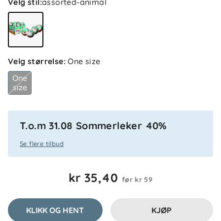
Velg stil
:
assorted-animal
Velg størrelse
:
One size
One
size
T.o.m 31.08 Sommerleker 40%
4.0
5
4
Se flere tilbud
3
2
basert på 1 anmeldelse
1
kr 35,40
før
kr 59
Filtrer etter
KLIKK OG HENT
KJØP
Anmeldelser (1)