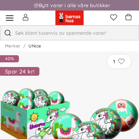
Bytt varer i alle våre butikker
Fri frakt over 1000,-
Merker
UNice
40%
1
Spar 24 kr!