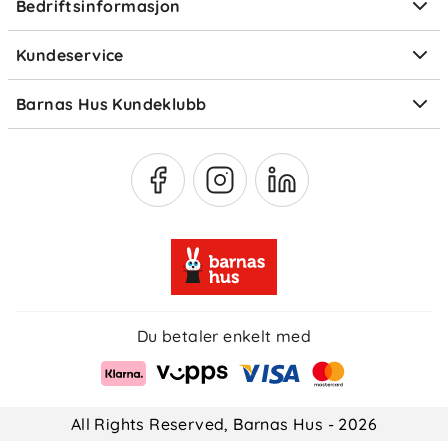
Bedriftsinformasjon
Størrelsesguider
Elektronisk avfall
Kundeservice
Om Klarna
Medlemsfordeler
Barnas Hus Kundeklubb
Medlemsvilkår
Du betaler enkelt med
All Rights Reserved, Barnas Hus - 2026