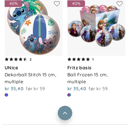
40%
40%
Om oss
2
1
Kontakt oss
UNice
Fritz basis
Våre butikker
Frakt og levering
Dekorball Stitch 15 cm, 
Ball Frozen 15 cm, 
Vårt samfunnsansvar
multiple
multiple
Retur og reklamasjon
kr 35,40
før
kr 59
kr 35,40
før
kr 59
Jobbe i Barnas Hus
Salgsbetingelser
Barnas Hus bedrift
Prismatch
Kontaktpersoner
Informasjonskapsler
Personvern
Ofte stilte spørsmål