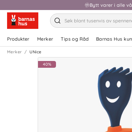
Bytt varer i alle v
Produkter
Merker
Tips og Råd
Barnas Hus ku
Merker
UNice
40%