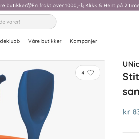
åre butikker
Fri frakt over 1000,-
Klikk & Hent på 2 time
ndeklubb
Våre butikker
Kampanjer
UNi
4
Sti
san
kr 8