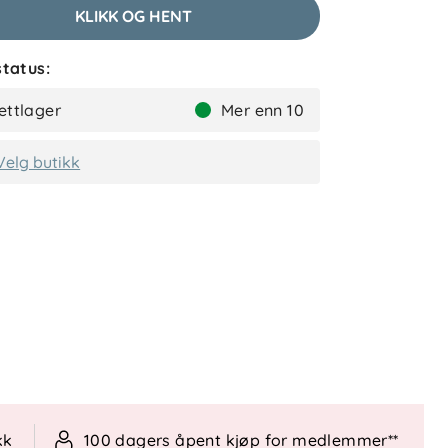
KLIKK OG HENT
tatus:
ettlager
Mer enn 10
Velg butikk
kk
100 dagers åpent kjøp for medlemmer**