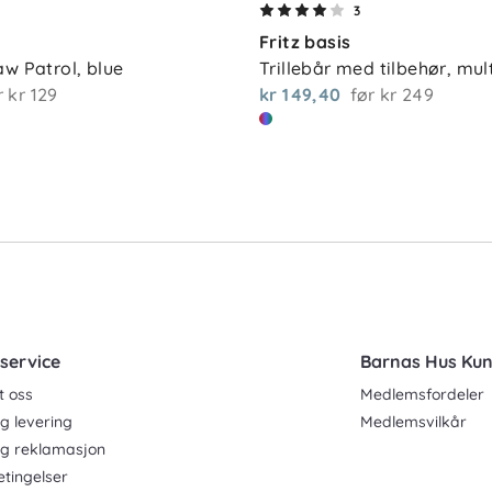
3
Fritz basis
aw Patrol, blue
Trillebår med tilbehør, mul
r
kr 129
kr 149,40
før
kr 249
service
Barnas Hus Ku
t oss
Medlemsfordeler
g levering
Medlemsvilkår
og reklamasjon
etingelser