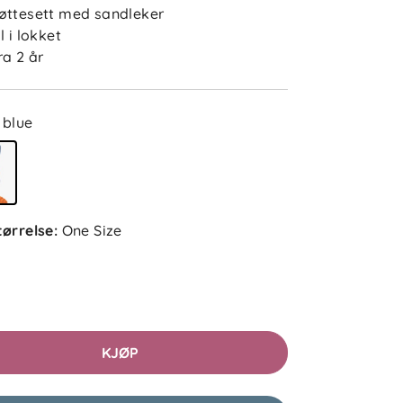
øttesett med sandleker
il i lokket
ra 2 år
blue
tørrelse
:
One Size
KJØP