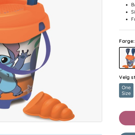
B
S
F
Farge
:
Velg s
One
Size