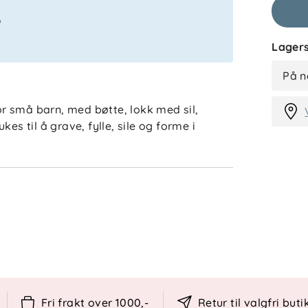
%
Lagers
På n
for små barn, med bøtte, lokk med sil,
es til å grave, fylle, sile og forme i
Fri frakt over 1000,-
Retur til valgfri buti