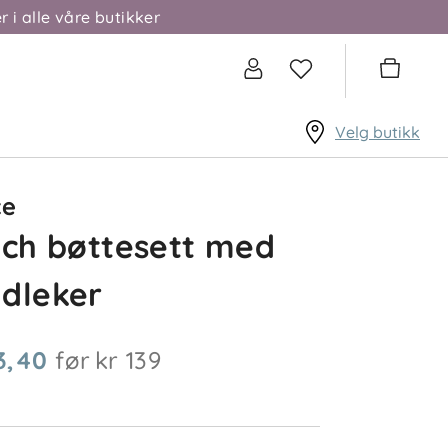
r i alle våre butikker
Velg butikk
ce
tch bøttesett med
dleker
3,40
før
kr 139