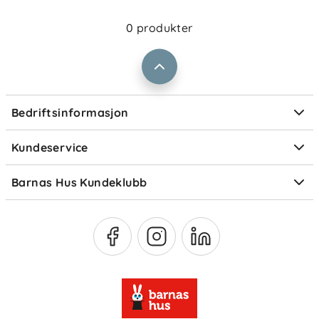
Jobbe i Barnas Hus
Salgsbetingelser
0 produkter
Barnas Hus bedrift
Prismatch
Kontaktpersoner
Informasjonskapsler
Personvern
Ofte stilte spørsmål
Bedriftsinformasjon
Størrelsesguider
Elektronisk avfall
Kundeservice
Om Klarna
Medlemsfordeler
Barnas Hus Kundeklubb
Medlemsvilkår