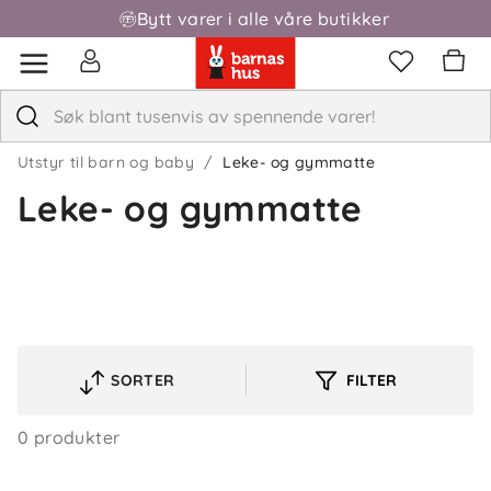
Bytt varer i alle våre butikker
Utstyr til barn og baby
Leke- og gymmatte
Leke- og gymmatte
SORTER
FILTER
Om oss
VELG
Kontakt oss
SORTERINGSREKKEFØLGE
Våre butikker
0 produkter
Frakt og levering
Vårt samfunnsansvar
Retur og reklamasjon