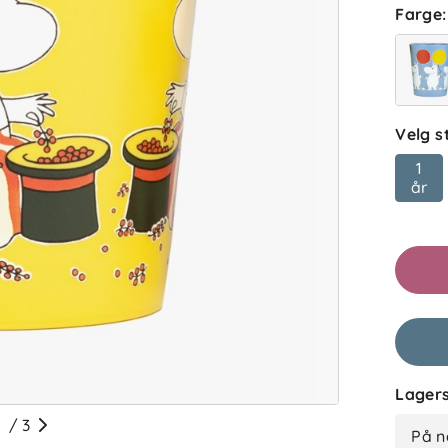
Farge
:
Velg s
1
år
Lagers
/
3
På n