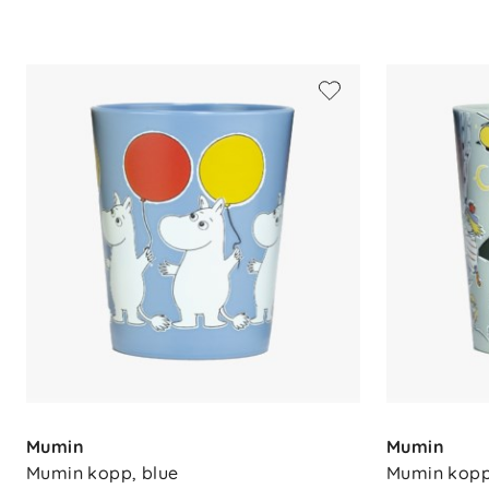
Mål
: 8 x 6,7 cm
Kapasitet
: 200 ml
Dette mummikruset kombinerer funksjonal
valg for alle som elsker Mummitrollet.
Mumin
Mumin
Mumin kopp, blue
Mumin kopp