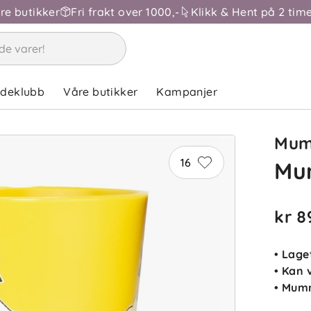
åre butikker
Fri frakt over 1000,-
Klikk & Hent på 2 time
ndeklubb
Våre butikker
Kampanjer
Mum
16
Mu
kr 8
• Lage
• Kan 
• Mum