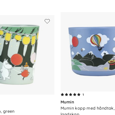
itet med et klassisk design og er et flott
1
Mumin
Mumin kopp med håndtak, b
, green
landskap