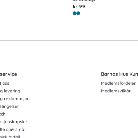
kr 99
service
Barnas Hus Ku
t oss
Medlemsfordeler
g levering
Medlemsvilkår
og reklamasjon
etingelser
tch
asjonskapsler
ilte spørsmål
nisk avfall