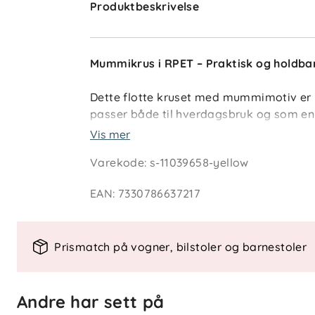
Produktbeskrivelse
Mummikrus i RPET – Praktisk og holdba
Dette flotte kruset med mummimotiv er l
passer både til hverdagsbruk og som en 
tåler oppvaskmaskin, men er ikke egnet 
Vis mer
Varekode
:
s-11039658-yellow
Vedlikeholdsråd
EAN
:
7330786637217
Oppvaskmaskin
: Tåler vask ved m
Unngå slipemidler
: Ikke bruk skarp
riper.
Prismatch på vogner, bilstoler og barnestoler
Spesifikasjoner
Andre har sett på
Materiale
: 100 % RPET