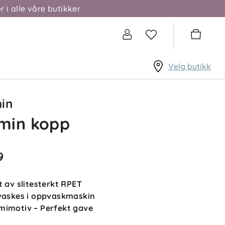
r i alle våre butikker
Velg butikk
in
min kopp
9
t av slitesterkt RPET
vaskes i oppvaskmaskin
mimotiv – Perfekt gave