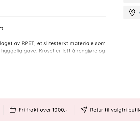
rt
aget av RPET, et slitesterkt materiale som
hyggelig gave. Kruset er lett å rengjøre og
for bruk i mikrobølgeovn.
aks 50°C.
e gjenstander eller slipemidler for å unngå
Fri frakt over 1000,-
Retur til valgfri buti