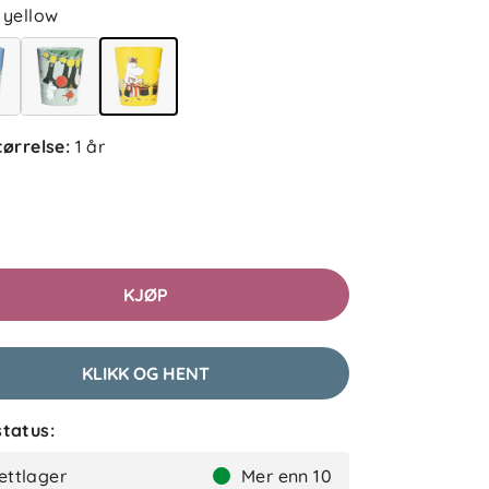
yellow
tørrelse
:
1 år
KJØP
KLIKK OG HENT
tatus:
ettlager
Mer enn 10