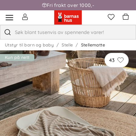
Fri frakt over 1000,-
Utstyr til barn og baby
Stelle
Stellematte
Kun på nett
43