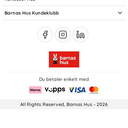
Om Klarna
Medlemsfordeler
Barnas Hus Kundeklubb
Medlemsvilkår
Du betaler enkelt med
All Rights Reserved, Barnas Hus - 2026