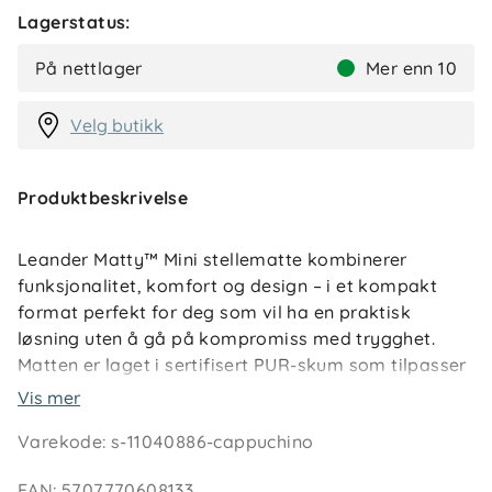
Lagerstatus:
På nettlager
Mer enn 10
Velg butikk
Produktbeskrivelse
Leander Matty™ Mini stellematte kombinerer
funksjonalitet, komfort og design – i et kompakt
format perfekt for deg som vil ha en praktisk
løsning uten å gå på kompromiss med trygghet.
Matten er laget i sertifisert PUR-skum som tilpasser
seg barnets kroppstemperatur og gir en varm og
Vis mer
myk overflate, allerede fra første berøring.
Varekode
:
s-11040886-cappuchino
Den sømløse overflaten uten sprekker gjør Matty™
EAN
:
5707770608133