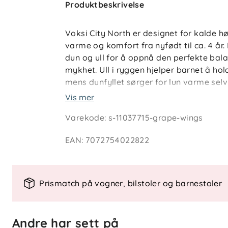
Produktbeskrivelse
Voksi City North er designet for kalde h
varme og komfort fra nyfødt til ca. 4 år
dun og ull for å oppnå den perfekte bal
mykhet. Ull i ryggen hjelper barnet å hol
mens dunfyllet sørger for lun varme sel
Vis mer
Vognposen har et vindtett ytterstoff m
Varekode
:
s-11037715-grape-wings
FINISH® ECO-behandling som beskytter 
med glidelås gjør det mulig for barnet å
EAN
:
7072754022822
forlengerdelen sørger for at posen vokse
posen stabilt på plass i vognen, og just
tilpasse beskyttelsen etter værforhold.
100, klasse 1-sertifisert – trygt, naturlig
Prismatch på vogner, bilstoler og barnestoler
Nøkkelfunksjoner
Andre har sett på
Dun- og ullfyll for naturlig varme