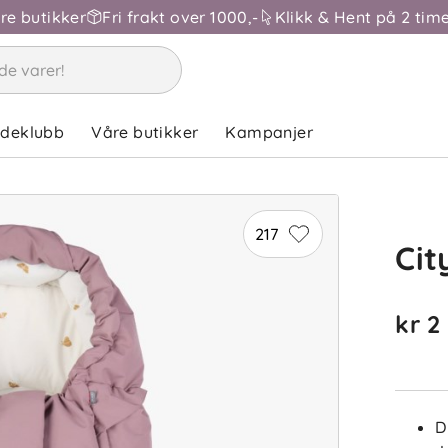
åre butikker
Fri frakt over 1000,-
Klikk & Hent på 2 time
ndeklubb
Våre butikker
Kampanjer
217
Cit
kr 2
D