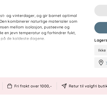
øst- og vinterdager, og gir barnet optimal
. Den kombinerer naturlige materialer som
ansen mellom isolasjon, pusteevne og
de en jevn temperatur og forhindrer fukt,
v på de kaldeste dagene.
Lagers
ed hele 8000 mm vannsøyle og BIONIC-
Ikke
mot vær og vind. Innovative armåpninger
 delta aktivt i omgivelsene, mens
r med barnet. Antiskli i ryggen holder
erbar snor rundt hodet hjelper deg å
 Alle materialene er OEKO-TEX® Standard
 og komfortabelt.
Fri frakt over 1000,-
Retur til valgfri buti