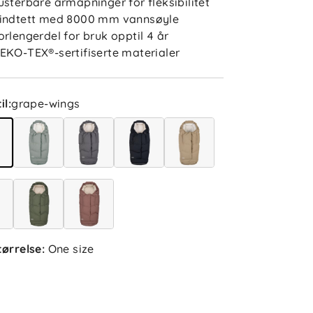
usterbare armåpninger for fleksibilitet
indtett med 8000 mm vannsøyle
orlengerdel for bruk opptil 4 år
EKO-TEX®-sertifiserte materialer
il
:
grape-wings
tørrelse
:
One size