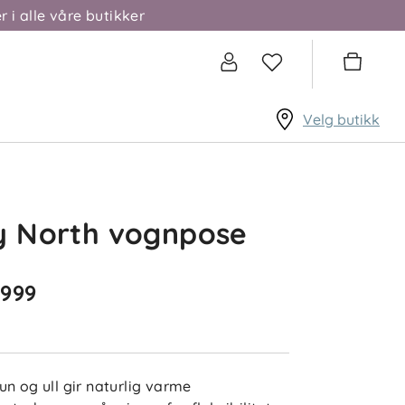
r i alle våre butikker
Velg butikk
y North vognpose
 999
un og ull gir naturlig varme