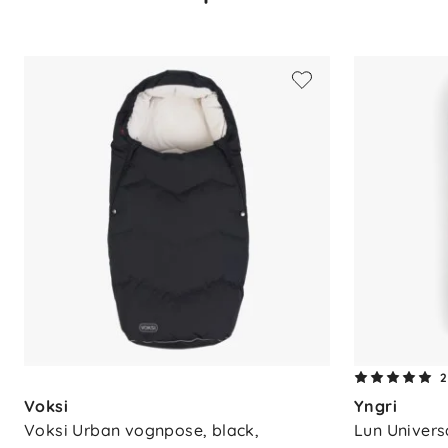
Vindtett og vannavvisende yttersto
Forlengerdel som vokser med barn
Armåpninger med glidelås
Sertifisert etter OEKO-TEX® Standa
Spesifikasjoner
Materialer: Dun- og ullfyll, bomull
Aldersspenn: Nyfødt–4 år
Sikkerhet: Antiskli-rygg for stabilit
Belegg: BIONIC-FINISH® ECO (PFAS-f
Rengjøring: Maskinvask 40 °C, tørk
2
Voksi
Yngri
Voksi Urban vognpose, black, 
Lun Univers