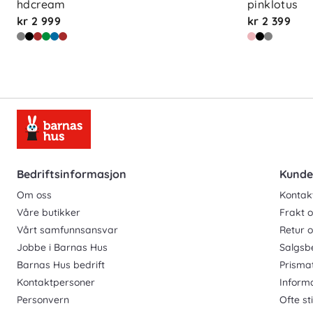
hdcream
pinklotus
kr 2 999
kr 2 399
Bedriftsinformasjon
Kunde
Om oss
Kontak
Våre butikker
Frakt o
Vårt samfunnsansvar
Retur 
Jobbe i Barnas Hus
Salgsb
Barnas Hus bedrift
Prisma
Kontaktpersoner
Inform
Personvern
Ofte st