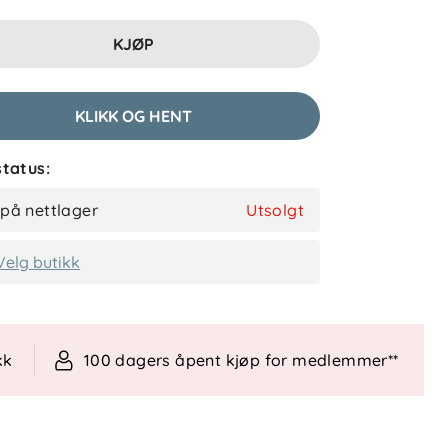
KJØP
KLIKK OG HENT
tatus:
 på nettlager
Utsolgt
Velg butikk
kk
100 dagers åpent kjøp for medlemmer**