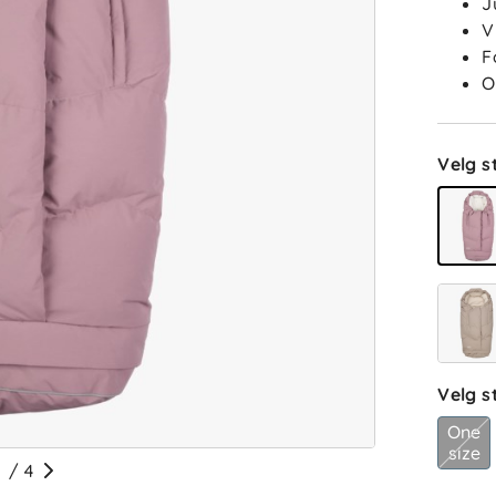
J
V
F
O
Velg st
Velg s
One
size
/
4