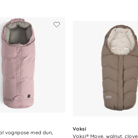
ff
et
rd 100
sfôr, ytterstoff med 8000 mm vannsøyle
et i vognen
ri)
etromles med tennisballer
Voksi
al vognpose med dun, 
Voksi® Move, walnut, clove