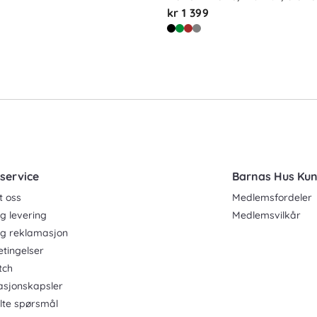
kr 1 399
service
Barnas Hus Ku
t oss
Medlemsfordeler
g levering
Medlemsvilkår
og reklamasjon
etingelser
tch
asjonskapsler
ilte spørsmål