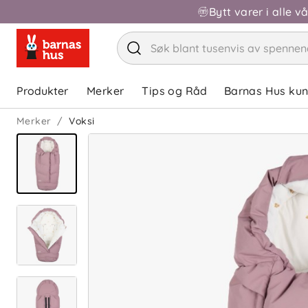
Bytt varer i alle v
Produkter
Merker
Tips og Råd
Barnas Hus ku
Merker
Voksi