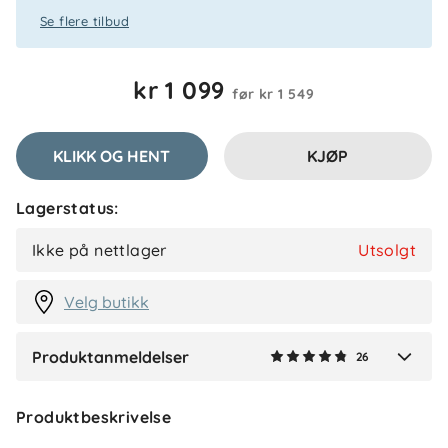
Se flere tilbud
Laila I
Bekreftet kjøper
LI
kr 1 099
før
kr 1 549
1 måned siden
KLIKK OG HENT
KJØP
Louise
Bekreftet kjøper
L
Lagerstatus:
1 måned siden
Ikke på nettlager
Utsolgt
Velg butikk
Vis flere anmeldelser
Produktanmeldelser
26
Verified by Trustvoice
Produktbeskrivelse