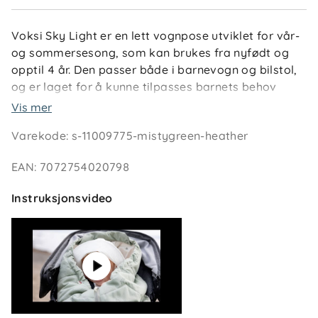
Voksi Sky Light er en lett vognpose utviklet for vår-
og sommersesong, som kan brukes fra nyfødt og
opptil 4 år. Den passer både i barnevogn og bilstol,
og er laget for å kunne tilpasses barnets behov
etter hvert som det vokser.
Vis mer
Varekode
:
s-11009775-mistygreen-heather
Vognposen har justerbar snor rundt hodeområdet
og glidelås i bunnen som gir ventilasjon og mulighet
EAN
:
7072754020798
for å regulere temperaturen. Den medfølgende
forlengerdelen gir ekstra lengde ved behov, og
Instruksjonsvideo
posen kan foldes helt ut og brukes som leketeppe.
Anti-skli materiale i ryggen bidrar til at posen holder
seg på plass i vognen.
Spesielle funksjoner
- Justerbar snor rundt hodeområdet