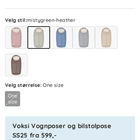
3 uker siden
Velg stil
:
mistygreen-heather
Mitra
Bekreftet kjøper
M
1 måned siden
Astri
Bekreftet kjøper
A
Velg størrelse
:
One size
1 måned siden
One
size
Silje A
Bekreftet kjøper
SA
Voksi Vognposer og bilstolpose
1 måned siden
SS25 fra 599,-