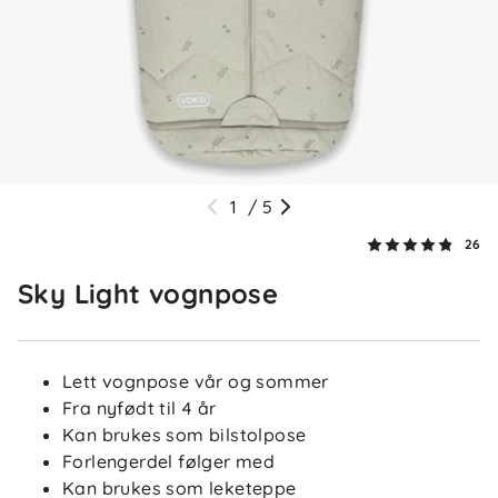
Takk for den flotte anmeldelsen! Så hyggelig å høre
Malin
Bekreftet kjøper
M
1
/
5
3 dager siden
26
Sky Light vognpose
Tove
Bekreftet kjøper
T
5 dager siden
Lett vognpose vår og sommer
Fra nyfødt til 4 år
Kan brukes som bilstolpose
Forlengerdel følger med
Anne-Britt O
Bekreftet kjøper
Kan brukes som leketeppe
AO