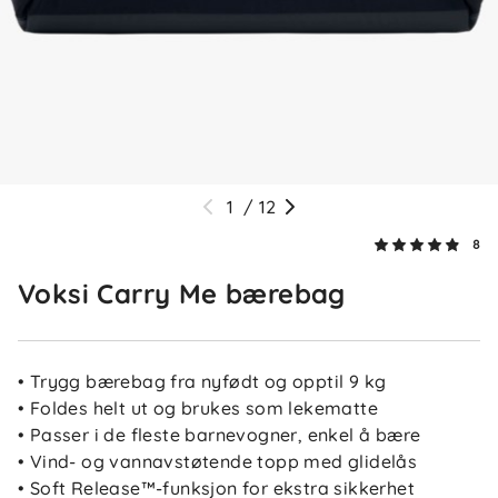
✓
Nora
Så hyggelig å høre at bærebagen falt i smak! 🌸
Tusen takk for at du deler erfaringen din. ✨
1
/
12
MayIdd Ø
Bekreftet kjøper
MØ
8
7 dager siden
Voksi Carry Me bærebag
Linda F
Bekreftet kjøper
LF
• Trygg bærebag fra nyfødt og opptil 9 kg
7 dager siden
• Foldes helt ut og brukes som lekematte
• Passer i de fleste barnevogner, enkel å bære
• Vind- og vannavstøtende topp med glidelås
• Soft Release™-funksjon for ekstra sikkerhet