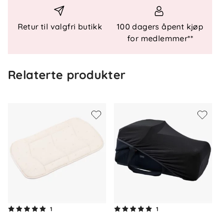
flatt underlag
Rengjøring: Tørkes av med fuktig klut, ingen
Retur til valgfri butikk
100 dagers åpent kjøp
vask før bruk
for medlemmer**
Relaterte produkter
1
1