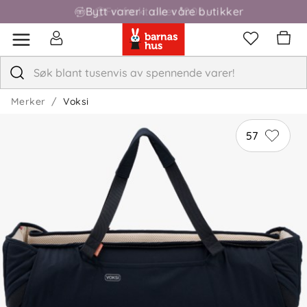
Fri frakt over 1000,-
4.9
5
4
3
2
basert på 8 anmeldelser
1
Merker
Voksi
Sorter etter
Filtrer etter
57
Anmeldelser (8)
Hege
Bekreftet kjøper
H
2 måneder siden
Rask levert og veldig god kvalitet. Ypperlig for å ha
barnet enkelt med deg eller for hvile der det ikke er
seng😀meget fornøyd!!