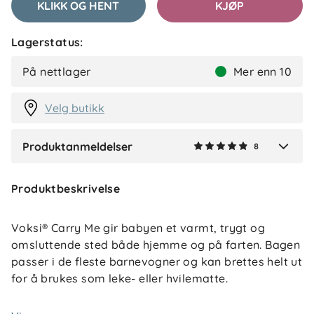
KLIKK OG HENT
KJØP
Lagerstatus:
Astrid
Bekreftet kjøper
A
På nettlager
Mer enn 10
2 måneder siden
Velg butikk
Produktanmeldelser
8
Verified by Trustvoice
Produktbeskrivelse
Voksi® Carry Me gir babyen et varmt, trygt og
omsluttende sted både hjemme og på farten. Bagen
passer i de fleste barnevogner og kan brettes helt ut
for å brukes som leke- eller hvilematte.
En myk madrass i økologisk bomull sørger for