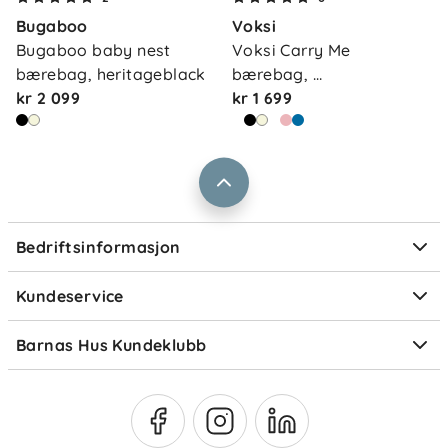
Kontakt oss
Bugaboo
Voksi
Våre butikker
Frakt og levering
Bugaboo baby nest 
Voksi Carry Me 
Vårt samfunnsansvar
bærebag, heritageblack
bærebag, 
Retur og reklamasjon
kr 2 099
meadowgreen…
kr 1 699
Jobbe i Barnas Hus
Salgsbetingelser
Barnas Hus bedrift
Prismatch
Kontaktpersoner
Informasjonskapsler
Personvern
Ofte stilte spørsmål
Bedriftsinformasjon
Størrelsesguider
Elektronisk avfall
Kundeservice
Om Klarna
Medlemsfordeler
Barnas Hus Kundeklubb
Medlemsvilkår