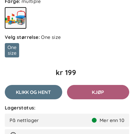
Farge
:
multiple
Velg størrelse
:
One size
One
size
kr 199
KLIKK OG HENT
KJØP
Lagerstatus:
På nettlager
Mer enn 10