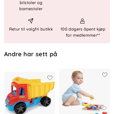
bilstoler og
- Lokk kan brukes som byggeplate
barnestoler
- Leveres i bøtte med nett
Materialer
- Slitesterke og sertifiserte materialer
Retur til valgfri butikk
100 dagers åpent kjøp
for medlemmer**
Sikkerhet og standarder
- Egnet fra 3 år
Andre har sett på
- Oppfyller CE-krav
Mål og vekt
-
Lengde:
28 cm
-
Bredde:
26 cm
-
Høyde:
23 cm
-
Vekt:
1,39 kg