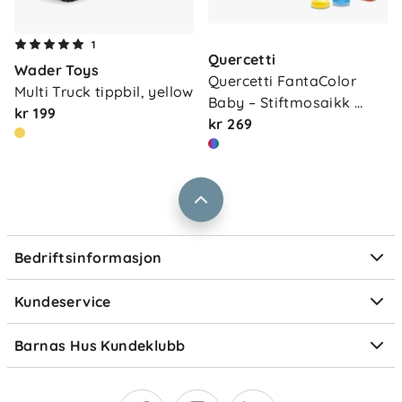
Om oss
Kontakt oss
1
Quercetti
Våre butikker
Wader Toys
Frakt og levering
Quercetti FantaColor 
Multi Truck tippbil, yellow
Vårt samfunnsansvar
Baby – Stiftmosaikk 
Retur og reklamasjon
kr 199
star…
kr 269
Jobbe i Barnas Hus
Salgsbetingelser
Barnas Hus bedrift
Prismatch
Kontaktpersoner
Informasjonskapsler
Personvern
Ofte stilte spørsmål
Bedriftsinformasjon
Størrelsesguider
Elektronisk avfall
Kundeservice
Om Klarna
Medlemsfordeler
Barnas Hus Kundeklubb
Medlemsvilkår