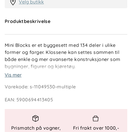
Velg butikk
Produktbeskrivelse
Mini Blocks er et byggesett med 134 deler i ulike
former og farger. Klossene kan settes sammen til
både enkle og mer avanserte konstruksjoner som
bygninger, figurer og kjøretøy.
Vis mer
Settet leveres i en praktisk bøtte som gjør det enkelt
Varekode
:
s-11049530-multiple
å holde orden etter lek. Lokket kan også brukes som
byggeplate, noe som gir et stabilt underlag under
EAN
:
5900694413405
bygging.
Spesielle funksjoner
Prismatch på vogner,
Fri frakt over 1000,-
- Enkelt monteringssystem