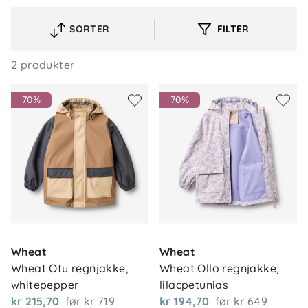
SORTER
FILTER
VELG
SORTERINGSREKKEFØLGE
2 produkter
70%
70%
Wheat
Wheat
Wheat Otu regnjakke, 
Wheat Ollo regnjakke, 
Om oss
Kontakt oss
whitepepper
lilacpetunias
Våre butikker
kr 215,70
før
kr 719
kr 194,70
før
kr 649