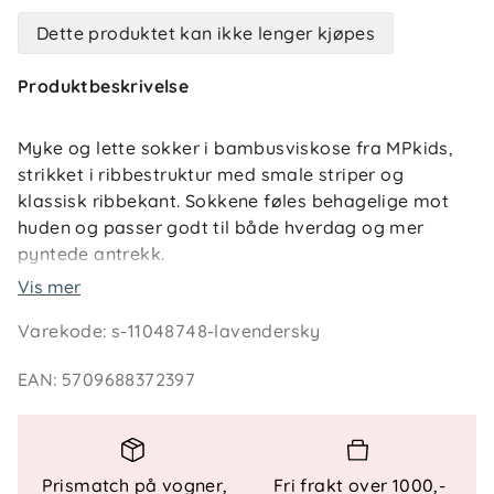
Dette produktet kan ikke lenger kjøpes
Produktbeskrivelse
Myke og lette sokker i bambusviskose fra MPkids,
strikket i ribbestruktur med smale striper og
klassisk ribbekant. Sokkene føles behagelige mot
huden og passer godt til både hverdag og mer
pyntede antrekk.
Vis mer
For best mulig passform har sokkene anatomisk
Varekode
:
s-11048748-lavendersky
korrekt hæl med 90° vinkel, samt forsterket hæl og
tå som gir økt slitestyrke og lengre holdbarhet.
EAN
:
5709688372397
Nøkkelfunksjoner
Myk og lett kvalitet i bambusviskose
Ribbestrikket struktur med smale striper
Prismatch på vogner,
Fri frakt over 1000,-