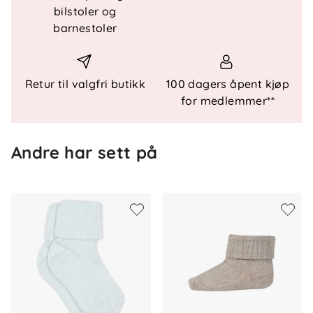
Klassisk ribbekant
bilstoler og
Anatomisk korrekt hæl for optimal passform
barnestoler
Forsterket hæl og tå
Designet i Danmark – produsert i Latvia
Retur til valgfri butikk
100 dagers åpent kjøp
Sertifiseringer
for medlemmer**
OEKO-TEX® STANDARD 100-sertifisert
Materiale
Andre har sett på
Bambusviskose
Vedlikehold
Vaskes på vrangen før bruk.
Anbefalt vask: 40 °C normal maskinvask.
Må ikke blekes, tørketromles, strykes eller renses.