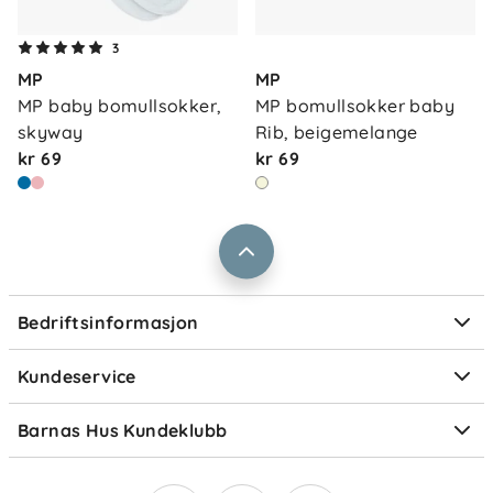
Om oss
3
Kontakt oss
MP
MP
Våre butikker
Frakt og levering
MP baby bomullsokker, 
MP bomullsokker baby 
Vårt samfunnsansvar
skyway
Rib, beigemelange
Retur og reklamasjon
kr 69
kr 69
Jobbe i Barnas Hus
Salgsbetingelser
Barnas Hus bedrift
Prismatch
Kontaktpersoner
Informasjonskapsler
Personvern
Ofte stilte spørsmål
Bedriftsinformasjon
Størrelsesguider
Elektronisk avfall
Kundeservice
Om Klarna
Medlemsfordeler
Barnas Hus Kundeklubb
Medlemsvilkår