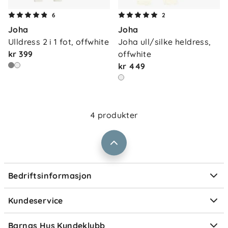
6
2
Joha
Joha
Ulldress 2 i 1 fot, offwhite
Joha ull/silke heldress, 
Om oss
Kontakt oss
kr 399
offwhite
Våre butikker
kr 449
Frakt og levering
Vårt samfunnsansvar
Retur og reklamasjon
Jobbe i Barnas Hus
Salgsbetingelser
4 produkter
Barnas Hus bedrift
Prismatch
Kontaktpersoner
Informasjonskapsler
Personvern
Ofte stilte spørsmål
Bedriftsinformasjon
Størrelsesguider
Elektronisk avfall
Kundeservice
Om Klarna
Medlemsfordeler
Barnas Hus Kundeklubb