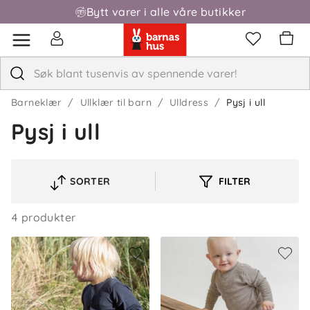
Bytt varer i alle våre butikker
Barneklær
Ullklær til barn
Ulldress
Pysj i ull
Pysj i ull
SORTER
FILTER
VELG
SORTERINGSREKKEFØLGE
4 produkter