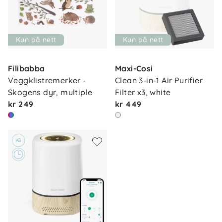
Kun på nett
Kun på nett
Filibabba
Maxi-Cosi
Veggklistremerker - 
Clean 3-in-1 Air Purifier 
Skogens dyr, multiple
Filter x3, white
kr 249
kr 449