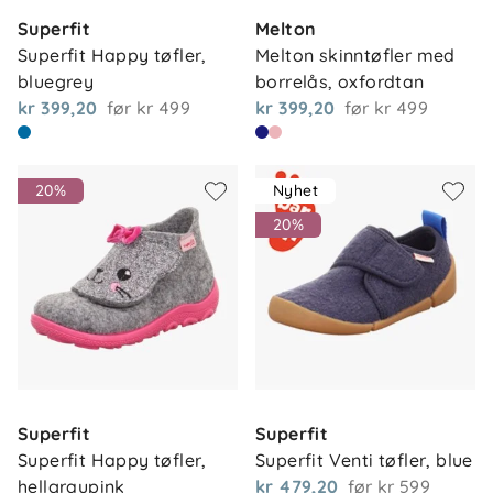
Superfit
Melton
Superfit Happy tøfler, 
Melton skinntøfler med 
bluegrey
borrelås, oxfordtan
kr 399,20
før
kr 499
kr 399,20
før
kr 499
20%
Nyhet
20%
Superfit
Superfit
Superfit Happy tøfler, 
Superfit Venti tøfler, blue
hellgraupink
kr 479,20
før
kr 599