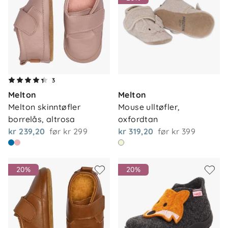
3
Melton
Melton
Melton skinntøfler 
Mouse ulltøfler, 
borrelås, altrosa
oxfordtan
kr 239,20
før
kr 299
kr 319,20
før
kr 399
20%
20%