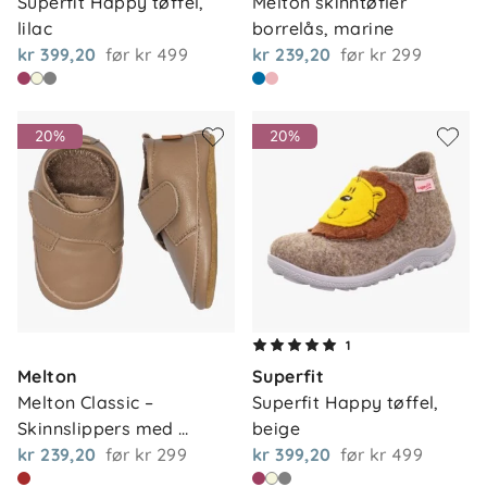
Superfit Happy tøffel, 
Melton skinntøfler 
lilac
borrelås, marine
kr 399,20
før
kr 499
kr 239,20
før
kr 299
20%
20%
1
Melton
Superfit
Melton Classic – 
Superfit Happy tøffel, 
Skinnslippers med 
beige
semsk…
kr 239,20
før
kr 299
kr 399,20
før
kr 499