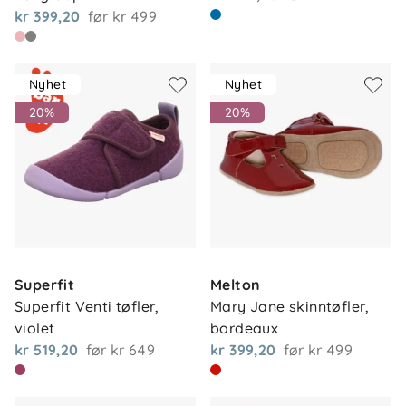
kr 399,20
før
kr 499
Nyhet
Nyhet
20%
20%
Superfit
Melton
Superfit Venti tøfler, 
Mary Jane skinntøfler, 
violet
bordeaux
kr 519,20
før
kr 649
kr 399,20
før
kr 499