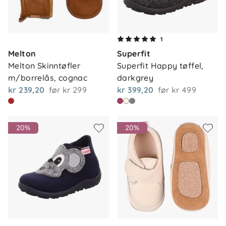
1
Melton
Superfit
Melton Skinntøfler 
Superfit Happy tøffel, 
m/borrelås, cognac
darkgrey
kr 239,20
før
kr 299
kr 399,20
før
kr 499
20%
20%