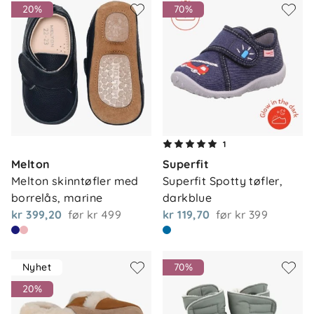
20%
70%
1
Melton
Superfit
Melton skinntøfler med 
Superfit Spotty tøfler, 
borrelås, marine
darkblue
kr 399,20
før
kr 499
kr 119,70
før
kr 399
Nyhet
70%
20%