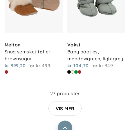
Melton
Voksi
Snug semsket tøfler, 
Baby booties, 
brownsugar
meadowgreen, lightgrey
kr 399,20
før
kr 499
kr 104,70
før
kr 349
Om oss
Kontakt oss
Våre butikker
Frakt og levering
27 produkter
Vårt samfunnsansvar
Retur og reklamasjon
Jobbe i Barnas Hus
VIS MER
Salgsbetingelser
Barnas Hus bedrift
Prismatch
Kontaktpersoner