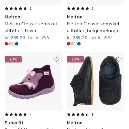
2
2
Melton
Melton
Melton Classic semsket 
Melton Classic semsket 
ulltøfler, fawn
ulltøfler, beigemelange
kr 239,20
før
kr 299
kr 239,20
før
kr 299
20%
20%
1
3
Superfit
Melton