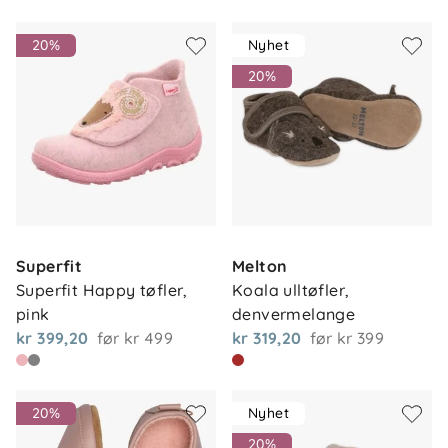
20%
Nyhet
20%
Superfit
Melton
Superfit Happy tøfler, 
Koala ulltøfler, 
pink
denvermelange
kr 399,20
før
kr 499
kr 319,20
før
kr 399
20%
Nyhet
20%