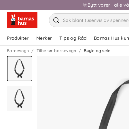
Bytt varer i alle v
Produkter
Merker
Tips og Råd
Barnas Hus ku
Barnevogn
Tilbehør barnevogn
Bøyle og sele