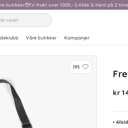
åre butikker
Fri frakt over 1000,-
Klikk & Hent på 2 time
ndeklubb
Våre butikker
Kampanjer
195
Fre
kr 1
A
• Alls