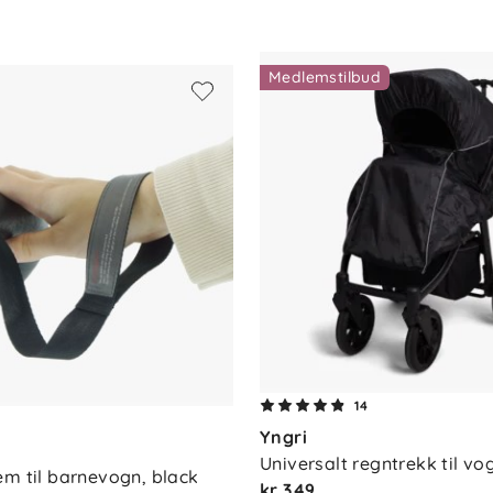
 på tur
Medlemstilbud
, gåturer
. 4 år
st
idje – kompatibel med de fleste vogner og
14
4
Yngri
Universalt regntrekk til vo
em til barnevogn, black
kr 349