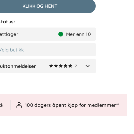
KLIKK OG HENT
tatus:
Vibeke F
Bekreftet kjøper
ettlager
Mer enn 10
2 måneder siden
Velg butikk
uktanmeldelser
7
Verified by Trustvoice
kk
100 dagers åpent kjøp for medlemmer**