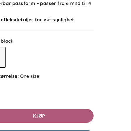
erbar passform – passer fra 6 mnd til 4
Cecilia
Bekreftet kjøper
2 uker siden
refleksdetaljer for økt synlighet
black
Inger-Marlen
Bekreftet kjøper
1 måned siden
tørrelse
:
One size
Silje
Bekreftet kjøper
2 måneder siden
KJØP
Ida
Bekreftet kjøper
2 måneder siden