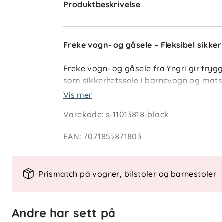
Produktbeskrivelse
Freke vogn- og gåsele – Fleksibel sikke
Freke vogn- og gåsele fra Yngri gir try
som sikkerhetssele i barnevogn og matst
medfølgende håndremmen. Justerbare str
Vis mer
barnet er ca. 6 måneder og opp mot 4 år
Varekode
:
s-11013818-black
Selen er utstyrt med refleksdetaljer som
EAN
:
7071855871803
aktive familier som ønsker trygghet og ko
Prismatch på vogner, bilstoler og barnestoler
Fordeler ved Freke selen:
Allsidig i bruk
– til vogn, spisestol 
Justerbare stropper
– vokser med 
Andre har sett på
Refleksdetaljer
– bedre synlighet ve