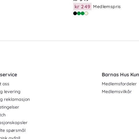
kr 249
Medlemspris
service
Barnas Hus Ku
t oss
Medlemsfordeler
g levering
Medlemsvilkår
og reklamasjon
etingelser
tch
asjonskapsler
ilte spørsmål
nisk avfall