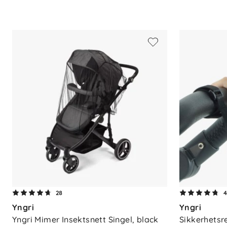
Håndrem medfølger
– for trygghet
Lett og kompakt
– enkel å ta med
Spesifikasjoner:
Bruksområder
: Barnevogn, matstol
Anbefalt alder
: Fra 6 måneder til ca
Materiale
: Polyester og PVC-fri pla
Vedlikehold
: Håndvask anbefales
Montering
: Festes rundt rygg og m
stoler
28
Yngri
Yngri
Yngri Mimer Insektsnett Singel, black
Sikkerhetsr