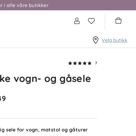
r i alle våre butikker
✓
Nora
Så hyggelig å
høre at du er
fornøyd! 🌷
Velg butikk
Tusen takk for
at du deler
erfaringen din
– det setter vi
7
stor pris på! ✨
ke vogn- og gåsele
49
Anikken
Bekreftet kjøper
2 dager siden
idig sele for vogn, matstol og gåturer