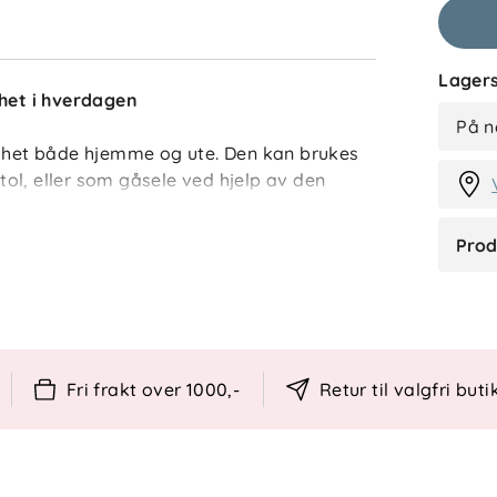
Lagers
rhet i hverdagen
VF
På n
gghet både hjemme og ute. Den kan brukes
ol, eller som gåsele ved hjelp av den
opper gjør at den kan brukes lenge – fra
.
Prod
 øker synligheten i mørket, og passer for
ntroll i ulike situasjoner.
Fri frakt over 1000,-
Retur til valgfri buti
eller som gåsele
barnet
d dårlig lys