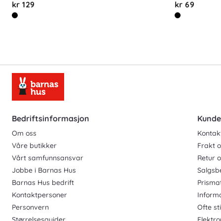
kr 129
kr 69
Bedriftsinformasjon
Kunde
Om oss
Kontak
Våre butikker
Frakt o
Vårt samfunnsansvar
Retur 
Jobbe i Barnas Hus
Salgsb
Barnas Hus bedrift
Prisma
Kontaktpersoner
Inform
Personvern
Ofte st
Størrelsesguider
Elektro