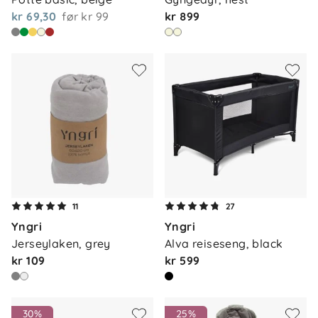
kr 69,30
før
kr 99
kr 899
11
27
Yngri
Yngri
Jerseylaken, grey
Alva reiseseng, black
kr 109
kr 599
30%
25%