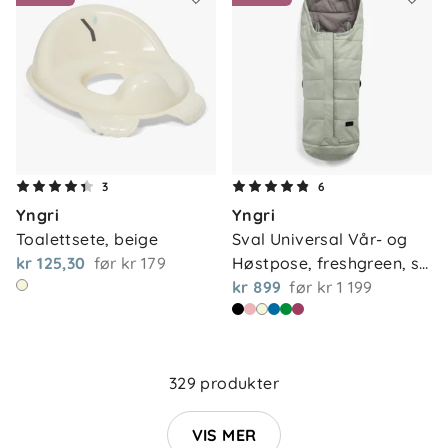
3
6
Yngri
Yngri
Toalettsete, beige
Sval Universal Vår- og 
kr 125,30
før
kr 179
Høstpose, freshgreen, s…
kr 899
før
kr 1 199
Om oss
Kontakt oss
Våre butikker
Frakt og levering
329 produkter
Vårt samfunnsansvar
Retur og reklamasjon
Jobbe i Barnas Hus
VIS MER
Salgsbetingelser