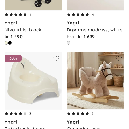
1
4
Yngri
Yngri
Niva trille, black
Drømme madrass, white
kr 1 490
Fra:
kr 1 699
30%
3
2
Yngri
Yngri
Potte basic, beige
Gyngedyr, hest