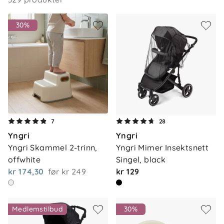
30%
7
28
Yngri
Yngri
Yngri Skammel 2-trinn, 
Yngri Mimer Insektsnett 
offwhite
Singel, black
kr 174,30
før
kr 249
kr 129
Medlemstilbud
30%