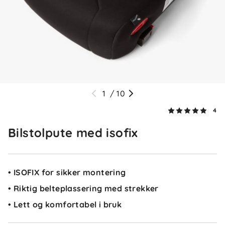
5.0
5
4
3
2
basert på 4 anmeldelser
1
Sorter etter
Filtrer etter
1
/
10
4
Anmeldelser (4)
Bilstolpute med isofix
Jan
Bekreftet kjøper
J
1 måned siden
• ISOFIX for sikker montering
Super og sikker med iso fix
• Riktig belteplassering med strekker
• Lett og komfortabel i bruk
✓
Nora