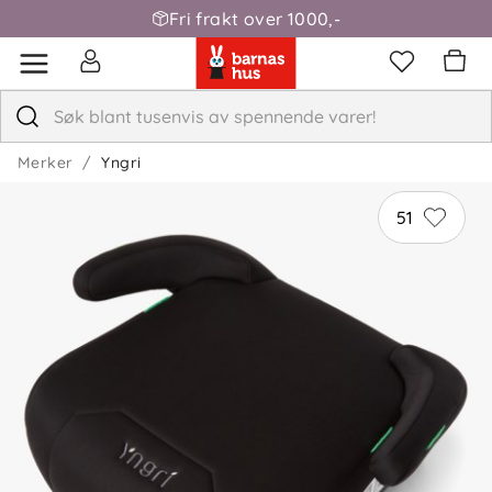
Fri frakt over 1000,-
Merker
Yngri
51