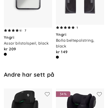
1
7
Yngri
Yngri
Bolla beltepolstring, 
Assar bilstolspeil, black
black
kr 209
kr 149
Andre har sett på
34%