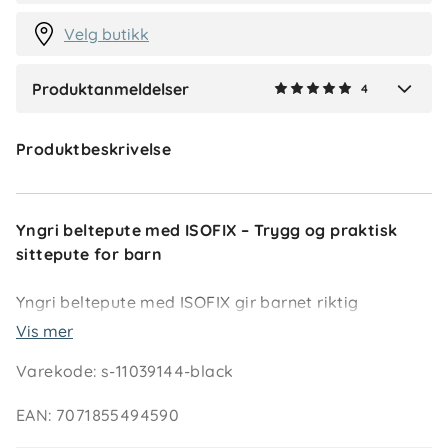
Velg butikk
Produktanmeldelser
4
Verified by Trustvoice
Produktbeskrivelse
Yngri beltepute med ISOFIX – Trygg og praktisk
sittepute for barn
Yngri beltepute med ISOFIX gir barnet riktig
sittehøyde og bedre plassering av bilbeltet. ISOFIX-
Vis mer
festene holder puten stabil, og den medfølgende
Varekode
:
s-11039144-black
beltestrekkeren justerer brystbeltet slik at det sitter
trygt og komfortabelt.
EAN
:
7071855494590
Den lette og mykt polstrede utformingen gjør puten