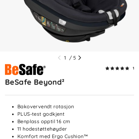
1
/
5
1
BeSafe Beyond²
Bakovervendt rotasjon
PLUS-test godkjent
Benplass opptil 16 cm
11 hodestøttehøyder
Komfort med Ergo Cushion™