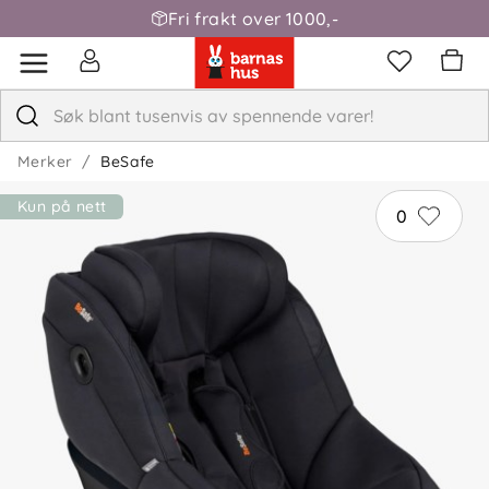
Fri frakt over 1000,-
Merker
BeSafe
Kun på nett
0