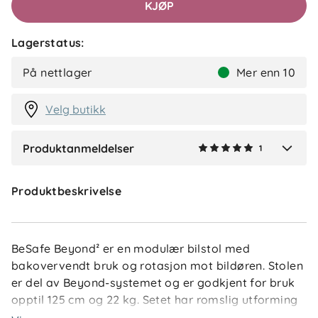
KJØP
✓
Kjetil
Tusen takk for den flotte tilbakemeldingen! Så
Lagerstatus:
hyggelig å høre at dere er så fornøyde, og at både
komforten og de smarte funksjonene faller i smak.
På nettlager
Mer enn 10
Velg butikk
Produktanmeldelser
1
Verified by Trustvoice
Produktbeskrivelse
BeSafe Beyond² er en modulær bilstol med
bakovervendt bruk og rotasjon mot bildøren. Stolen
er del av Beyond-systemet og er godkjent for bruk
opptil 125 cm og 22 kg. Setet har romslig utforming
som gir barnet bevegelsesfrihet mens det er