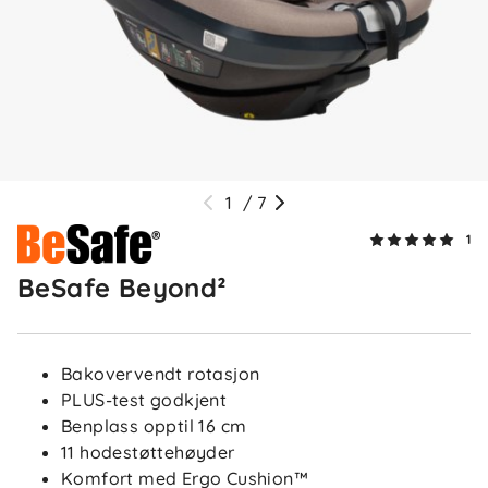
1
/
7
1
BeSafe Beyond²
Bakovervendt rotasjon
PLUS-test godkjent
Benplass opptil 16 cm
11 hodestøttehøyder
Komfort med Ergo Cushion™