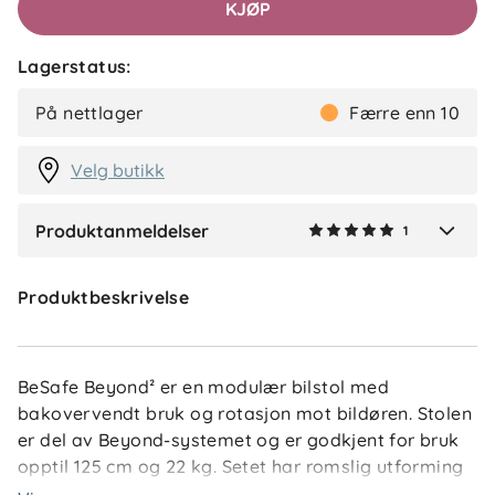
KJØP
✓
Kjetil
Tusen takk for den flotte tilbakemeldingen! Så
Lagerstatus:
hyggelig å høre at dere er så fornøyde, og at både
komforten og de smarte funksjonene faller i smak.
På nettlager
Færre enn 10
Velg butikk
Produktanmeldelser
1
Verified by Trustvoice
Produktbeskrivelse
BeSafe Beyond² er en modulær bilstol med
bakovervendt bruk og rotasjon mot bildøren. Stolen
er del av Beyond-systemet og er godkjent for bruk
opptil 125 cm og 22 kg. Setet har romslig utforming
som gir barnet bevegelsesfrihet mens det er