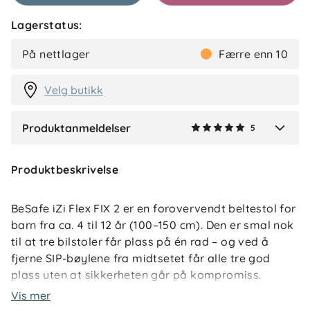
Lagerstatus:
Kaisa
Bekreftet kjøper
K
På nettlager
Færre enn 10
2 måneder siden
Velg butikk
Produktanmeldelser
5
Verified by Trustvoice
Produktbeskrivelse
BeSafe iZi Flex FIX 2 er en forovervendt beltestol for
barn fra ca. 4 til 12 år (100–150 cm). Den er smal nok
til at tre bilstoler får plass på én rad – og ved å
fjerne SIP-bøylene fra midtsetet får alle tre god
plass uten at sikkerheten går på kompromiss.
Vis mer
Stolen beskytter barnet fra flere retninger: