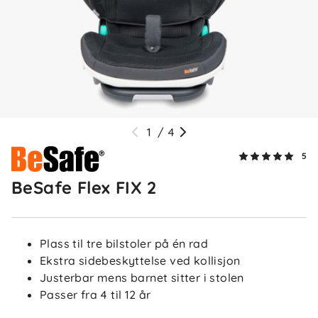
Anette
Bekreftet kjøper
A
1 måned siden
Enkel stol, veldig luftig for barna med meshstoffet
✓
Nora
1
/
4
Tusen takk for hyggelig tilbakemelding! 😊 Så
5
koselig å høre at dere er fornøyde med stolen, og at
meshstoffet gjør den luftig og behagelig for barna!
BeSafe Flex FIX 2
🌸
Plass til tre bilstoler på én rad
Ekstra sidebeskyttelse ved kollisjon
Trond H
Bekreftet kjøper
TH
Justerbar mens barnet sitter i stolen
Passer fra 4 til 12 år
1 måned siden