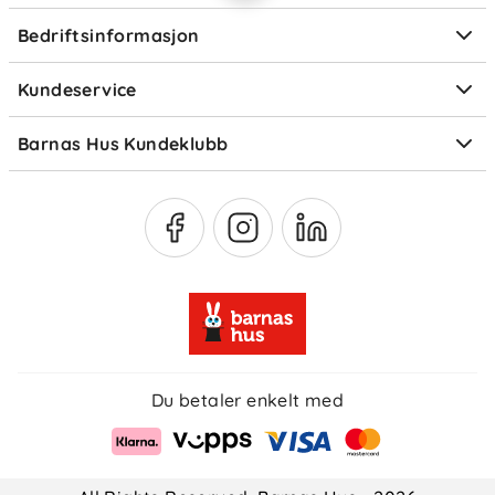
Personvern
Ofte stilte spørsmål
renses.
Bedriftsinformasjon
Størrelsesguider
Elektronisk avfall
Inkludert tilbehør
Kundeservice
Om Klarna
Medlemsfordeler
PAD+
Barnas Hus Kundeklubb
Medlemsvilkår
SIP+
Du betaler enkelt med