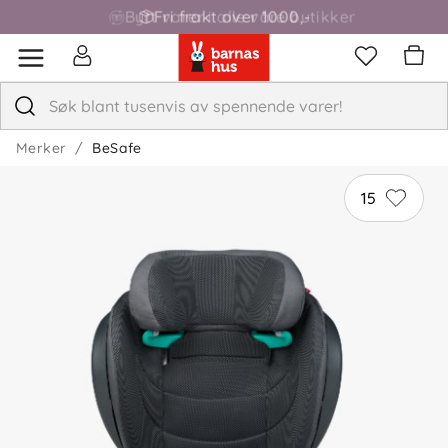
Fri frakt over 1000,-
Merker
BeSafe
15
5.0
5
4
3
2
basert på 5 anmeldelser
1
Sorter etter
Filtrer etter
Anmeldelser (5)