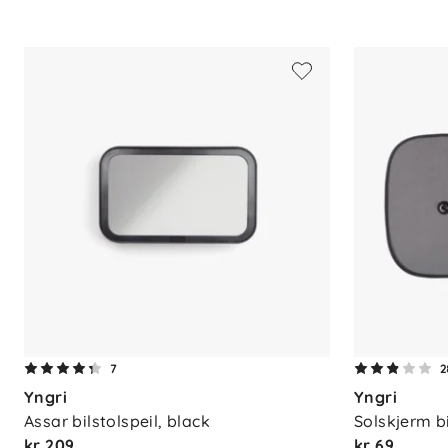
Ventilasjon: Luftsirkulasjon i ryggp
Spesifikasjoner
Høyde: 61–105 cm
Maks vekt: 18 kg
Anbefalt alder: Ca. 6 måneder – 4 å
7
2
Yngri
Yngri
Assar bilstolspeil, black
Solskjerm bi
kr 209
kr 69