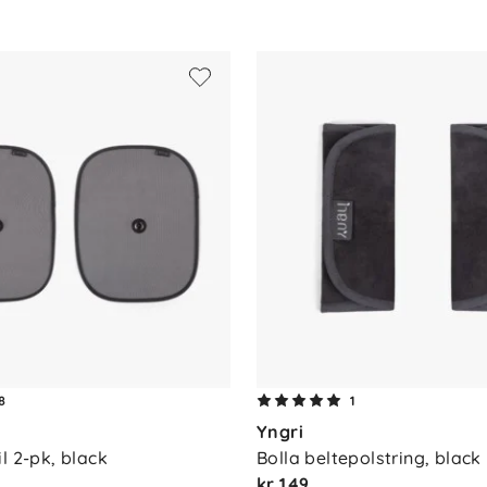
anelet
r
8
1
Yngri
l 2-pk, black
Bolla beltepolstring, black
kr 149