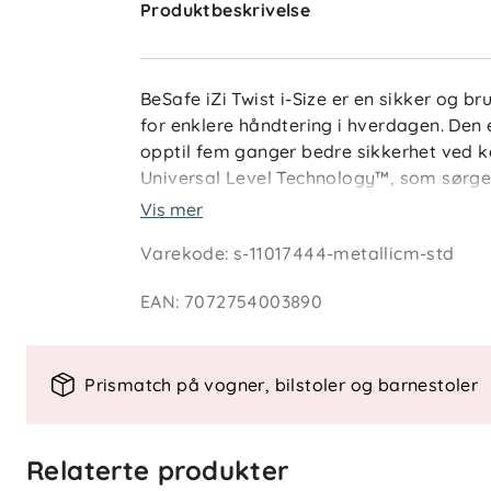
Produktbeskrivelse
BeSafe iZi Twist i-Size er en sikker og b
for enklere håndtering i hverdagen. Den
opptil fem ganger bedre sikkerhet ved ko
Universal Level Technology™, som sørger
biltype.
Vis mer
Varekode
:
s-11017444-metallicm-std
Med SIP+ sidebeskyttelse og Two-Fit Cus
høy sikkerhet med god komfort – og fleks
EAN
:
7072754003890
Funksjonelle detaljer
Prismatch på vogner, bilstoler og barnestoler
Montering: ISOFIX
Internsele: 5-punktssele med Magne
Sidebeskyttelse: Innebygd SIP og a
Relaterte produkter
Justering: 6-trinns hodestøtte og 4 h