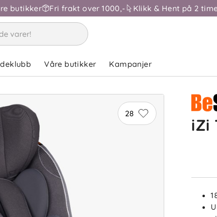
åre butikker
Fri frakt over 1000,-
Klikk & Hent på 2 time
ndeklubb
Våre butikker
Kampanjer
28
iZi
1
U