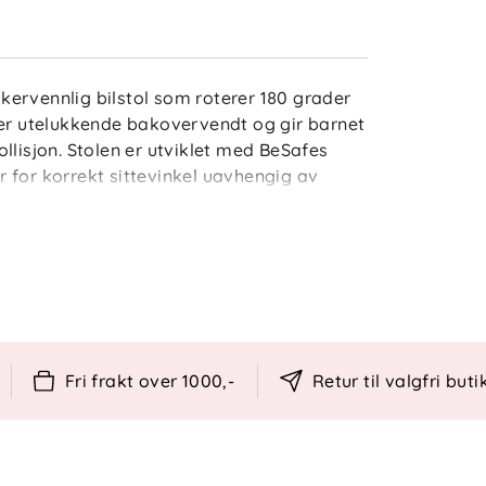
rukervennlig bilstol som roterer 180 grader
 er utelukkende bakovervendt og gir barnet
llisjon. Stolen er utviklet med BeSafes
 for korrekt sittevinkel uavhengig av
hions for mindre barn, kombinerer iZi Twist
ibel bruk for foreldre.
Fri frakt over 1000,-
Retur til valgfri buti
tic Belt Assistants™
vtakbar SIP+
vilestillinger