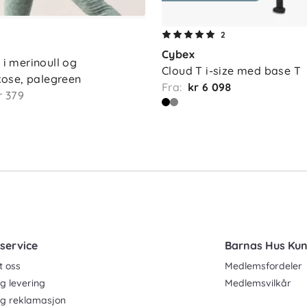
2
Cybex
 i merinoull og 
Cloud T i-size med base T
ose, palegreen
Fra:
kr 6 098
r 379
service
Barnas Hus Ku
t oss
Medlemsfordeler
g levering
Medlemsvilkår
og reklamasjon