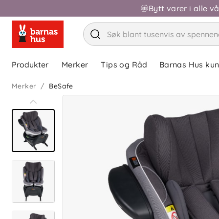
Bytt varer i alle v
Produkter
Merker
Tips og Råd
Barnas Hus ku
Merker
BeSafe