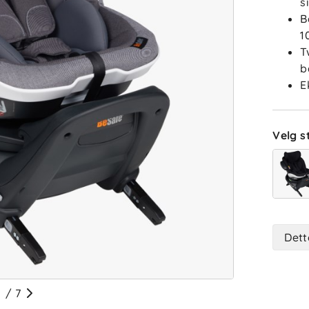
s
B
1
T
b
E
Velg st
Dett
/
7