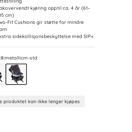
ittestilling
akovervendt kjøring opptil ca. 4 år (61–
05 cm)
wo-Fit Cushions gir støtte for mindre
arn
kstra sidekollisjonsbeskyttelse med SIP+
il
:
metallicm-std
e produktet kan ikke lenger kjøpes