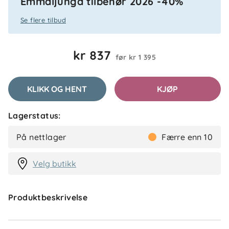
Emmaljunga tilbehør 2026 -40%
Se flere tilbud
kr 837
før
kr 1 395
KLIKK OG HENT
KJØP
Lagerstatus:
På nettlager
Færre enn 10
Velg butikk
Produktbeskrivelse