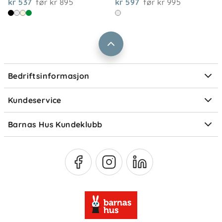
kr 537
før
kr 895
kr 597
før
kr 995
Jobbe i Barnas Hus
Salgsbetingelser
Barnas Hus bedrift
Prismatch
Kontaktpersoner
Informasjonskapsler
Personvern
Ofte stilte spørsmål
Bedriftsinformasjon
Størrelsesguider
Elektronisk avfall
Kundeservice
Om Klarna
Medlemsfordeler
Barnas Hus Kundeklubb
Medlemsvilkår