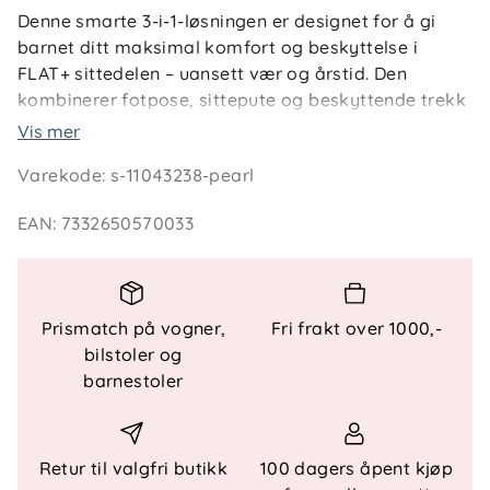
Denne smarte 3-i-1-løsningen er designet for å gi
barnet ditt maksimal komfort og beskyttelse i
FLAT+ sittedelen – uansett vær og årstid. Den
kombinerer fotpose, sittepute og beskyttende trekk
i ett og samme produkt, og gjør det enkelt å
Vis mer
tilpasse etter temperatur og behov.
Varekode
:
s-11043238-pearl
Det skreddersydde designet sikrer at den sitter
EAN
:
7332650570033
perfekt i FLAT+ sittedelen, uten å skli eller brette
seg. Enten det er sol, regn eller vind, holder dette
tilbehøret barnet lunt og behagelig – på trilletur, i
byen eller på ferie. Den er ideell for foreldre som
Prismatch på vogner,
Fri frakt over 1000,-
ønsker færre produkter og mer funksjonalitet i
bilstoler og
hverdagen.
barnestoler
Med en høyde på 107 cm og bredde på 37 cm,
passer den perfekt til småbarn og gir god plass til
bevegelse uten å gå på bekostning av støtte og
Retur til valgfri butikk
100 dagers åpent kjøp