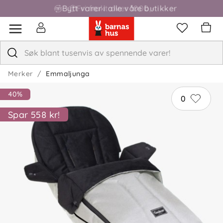
Bytt varer i alle våre butikker
Fri frakt over 1000,-
Merker
Emmaljunga
40%
0
Spar 558 kr!